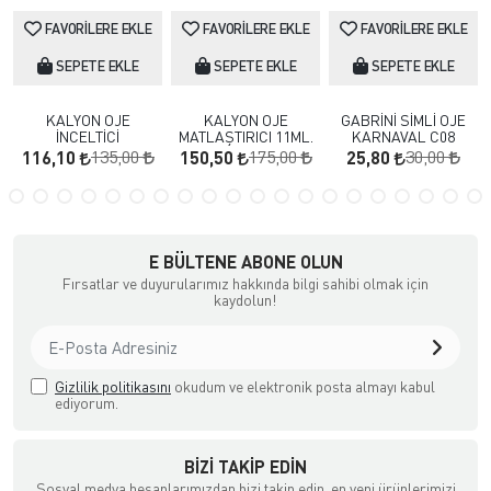
FAVORILERE EKLE
FAVORILERE EKLE
FAVORILERE EKLE
SEPETE EKLE
SEPETE EKLE
SEPETE EKLE
KALYON OJE
KALYON OJE
GABRİNİ SİMLİ OJE
İNCELTİCİ
MATLAŞTIRICI 11ML.
KARNAVAL C08
135,00
175,00
30,00
116,10
150,50
25,80
E BÜLTENE ABONE OLUN
Fırsatlar ve duyurularımız hakkında bilgi sahibi olmak için
kaydolun!
Gizlilik politikasını
okudum ve elektronik posta almayı kabul
ediyorum.
BIZI TAKIP EDIN
Sosyal medya hesaplarımızdan bizi takip edin, en yeni ürünlerimizi