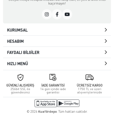
kaçırmayın!
KURUMSAL
HESABIM
FAYDALI BİLGİLER
HIZLI MENÜ
GÜVENLİ ALIŞVERİŞ
İADE GARANTİSİ
ÜCRETSİZ KARGO
256bit SSL ile
14 gün içinde iade
1750 TL ve üzeri
güvendesiniz
garantisi
alışverişlerinizde
© 2026
Kuafördepo
. Tüm hakları saklıdır.