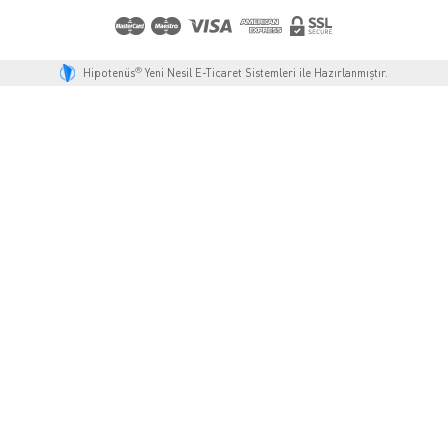
®
Hipotenüs
Yeni Nesil E-Ticaret Sistemleri ile Hazırlanmıştır.