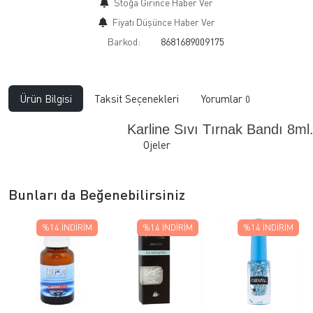
Stoğa Girince Haber Ver
Fiyatı Düşünce Haber Ver
Barkod:
8681689009175
Ürün Bilgisi
Taksit Seçenekleri
Yorumlar
0
Karline Sıvı Tırnak Bandı 8ml
Ojeler
Bunları da Beğenebilirsiniz
%14
İNDIRIM
%14
İNDIRIM
%14
İNDIRIM