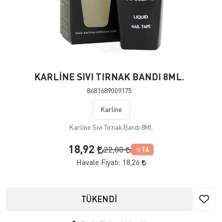
KARLİNE SIVI TIRNAK BANDI 8ML.
8681689009175
Karline
Karline Sıvı Tırnak Bandı 8Ml.
18,92
22,00
14
%
Havale Fiyatı:
18,26
TÜKENDİ