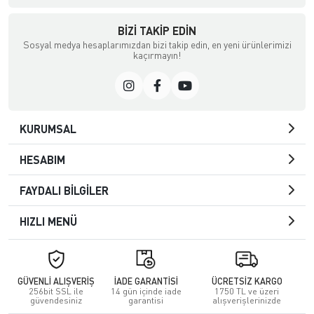
BIZI TAKIP EDIN
Sosyal medya hesaplarımızdan bizi takip edin, en yeni ürünlerimizi
kaçırmayın!
KURUMSAL
HESABIM
FAYDALI BİLGİLER
HIZLI MENÜ
GÜVENLİ ALIŞVERİŞ
İADE GARANTİSİ
ÜCRETSİZ KARGO
256bit SSL ile
14 gün içinde iade
1750 TL ve üzeri
güvendesiniz
garantisi
alışverişlerinizde