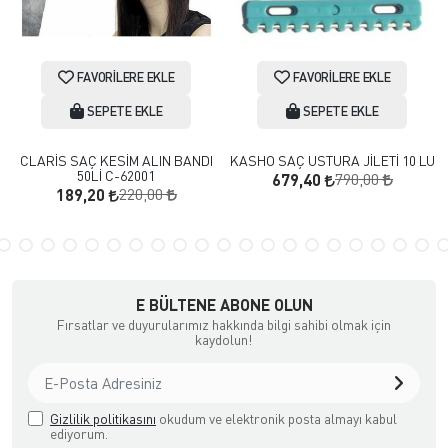
FAVORILERE EKLE
FAVORILERE EKLE
SEPETE EKLE
SEPETE EKLE
CLARİS SAÇ KESİM ALIN BANDI
KASHO SAÇ USTURA JİLETİ 10 LU
50Lİ C-62001
790,00
679,40
220,00
189,20
E BÜLTENE ABONE OLUN
Fırsatlar ve duyurularımız hakkında bilgi sahibi olmak için
kaydolun!
Gizlilik politikasını
okudum ve elektronik posta almayı kabul
ediyorum.