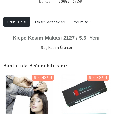
Barkod:
8008981127558
Ürün Bilgisi
Taksit Seçenekleri
Yorumlar
0
Kiepe Kesim Makası 2127 / 5,5 Yeni
Saç Kesim Ürünleri
Bunları da Beğenebilirsiniz
%14
İNDIRIM
%14
İNDIRIM