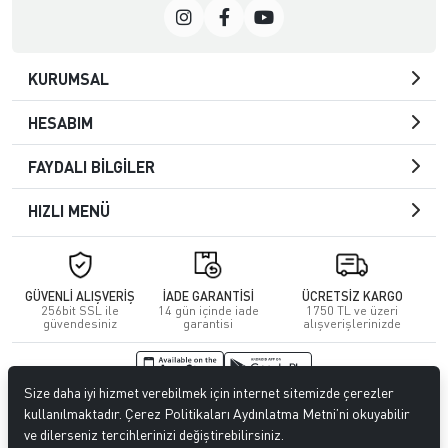
KURUMSAL
HESABIM
FAYDALI BİLGİLER
HIZLI MENÜ
GÜVENLİ ALIŞVERİŞ
İADE GARANTİSİ
ÜCRETSİZ KARGO
256bit SSL ile
14 gün içinde iade
1750 TL ve üzeri
güvendesiniz
garantisi
alışverişlerinizde
Size daha iyi hizmet verebilmek için internet sitemizde çerezler
© 2026
Kuafördepo
. Tüm hakları saklıdır.
kullanılmaktadır. Çerez Politikaları Aydınlatma Metni’ni okuyabilir
ve dilerseniz tercihlerinizi değiştirebilirsiniz.