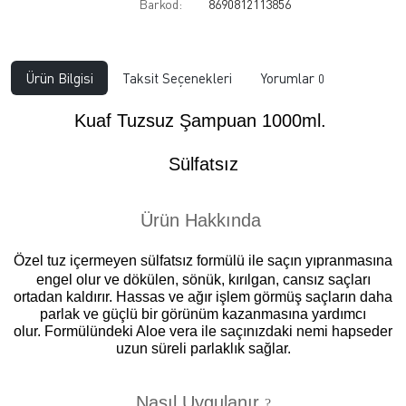
Barkod:
8690812113856
Ürün Bilgisi
Taksit Seçenekleri
Yorumlar
0
Kuaf Tuzsuz Şampuan 1000ml.
Sülfatsız
Ürün Hakkında
Özel tuz içermeyen s
ülfatsız formülü ile saçın yıpranmasına
engel olur ve dökülen, sönük, kırılgan, cansız saçları
ortadan kaldırır. Hassas ve ağır işlem görmüş saçların daha
parlak ve güçlü bir görünüm kazanmasına yardımcı
olur. Formülündeki Aloe vera ile saçınızdaki nemi hapseder
uzun süreli parlaklık sağlar.
Nasıl Uygulanır
?