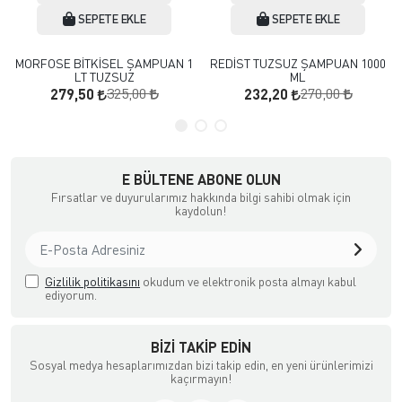
SEPETE EKLE
SEPETE EKLE
MORFOSE BİTKİSEL ŞAMPUAN 1
REDİST TUZSUZ ŞAMPUAN 1000
LT TUZSUZ
ML
325,00
270,00
279,50
232,20
E BÜLTENE ABONE OLUN
Fırsatlar ve duyurularımız hakkında bilgi sahibi olmak için
kaydolun!
Gizlilik politikasını
okudum ve elektronik posta almayı kabul
ediyorum.
BIZI TAKIP EDIN
Sosyal medya hesaplarımızdan bizi takip edin, en yeni ürünlerimizi
kaçırmayın!