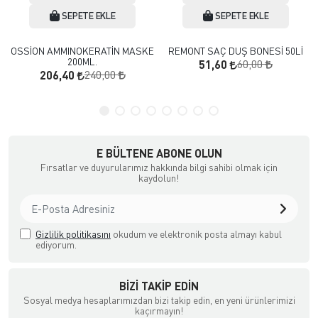
SEPETE EKLE
SEPETE EKLE
OSSİON AMMINOKERATİN MASKE
REMONT SAÇ DUŞ BONESİ 50Lİ
200ML.
60,00
51,60
240,00
206,40
E BÜLTENE ABONE OLUN
Fırsatlar ve duyurularımız hakkında bilgi sahibi olmak için
kaydolun!
Gizlilik politikasını
okudum ve elektronik posta almayı kabul
ediyorum.
BIZI TAKIP EDIN
Sosyal medya hesaplarımızdan bizi takip edin, en yeni ürünlerimizi
kaçırmayın!