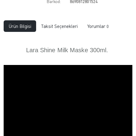
Barkod:
8690812801524
Ürün Bilgisi
Taksit Seçenekleri
Yorumlar
0
Lara Shine Milk Maske 300ml.