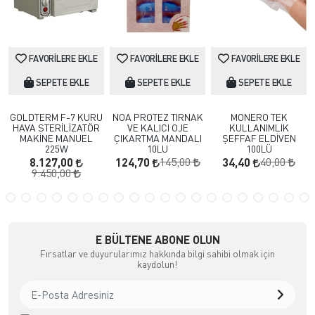
FAVORILERE EKLE
FAVORILERE EKLE
FAVORILERE EKLE
SEPETE EKLE
SEPETE EKLE
SEPETE EKLE
GOLDTERM F-7 KURU
NOA PROTEZ TIRNAK
MONERO TEK
HAVA STERİLİZATÖR
VE KALICI OJE
KULLANIMLIK
MAKİNE MANUEL
ÇIKARTMA MANDALI
ŞEFFAF ELDİVEN
225W
10LU
100LÜ
145,00
40,00
8.127,00
124,70
34,40
9.450,00
E BÜLTENE ABONE OLUN
Fırsatlar ve duyurularımız hakkında bilgi sahibi olmak için
kaydolun!