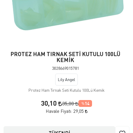
PROTEZ HAM TIRNAK SETİ KUTULU 100LÜ
KEMİK
3028669015781
Lily Angel
Protez Ham Tırnak Seti Kutulu 100Lü Kemik
30,10
35,00
14
%
Havale Fiyatı:
29,05