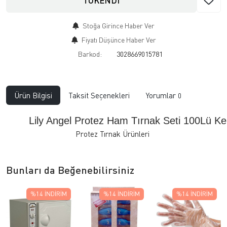
TÜKENDİ
Stoğa Girince Haber Ver
Fiyatı Düşünce Haber Ver
Barkod:
3028669015781
Ürün Bilgisi
Taksit Seçenekleri
Yorumlar
0
Lily Angel Protez Ham Tırnak Seti 100Lü K
Protez Tırnak Ürünleri
Bunları da Beğenebilirsiniz
%14
İNDIRIM
%14
İNDIRIM
%14
İNDIRIM