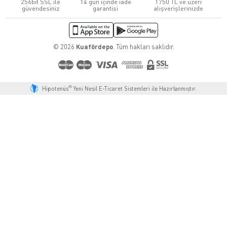
256bit SSL ile
14 gün içinde iade
1750 TL ve üzeri
güvendesiniz
garantisi
alışverişlerinizde
© 2026
Kuafördepo
. Tüm hakları saklıdır.
®
Hipotenüs
Yeni Nesil E-Ticaret Sistemleri ile Hazırlanmıştır.