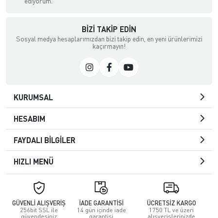
ediyorum.
BIZI TAKIP EDIN
Sosyal medya hesaplarımızdan bizi takip edin, en yeni ürünlerimizi
kaçırmayın!
KURUMSAL
HESABIM
FAYDALI BİLGİLER
HIZLI MENÜ
GÜVENLİ ALIŞVERİŞ
İADE GARANTİSİ
ÜCRETSİZ KARGO
256bit SSL ile
14 gün içinde iade
1750 TL ve üzeri
güvendesiniz
garantisi
alışverişlerinizde