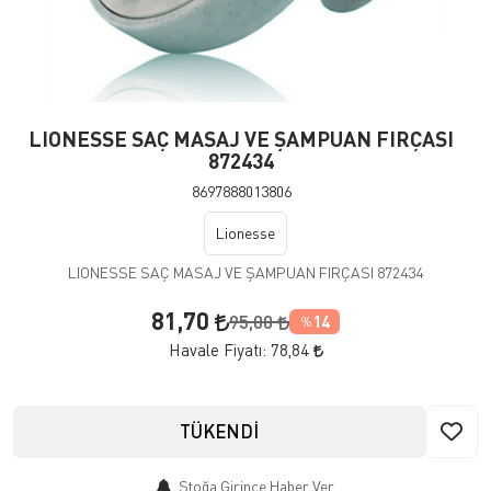
LIONESSE SAÇ MASAJ VE ŞAMPUAN FIRÇASI
872434
8697888013806
Lionesse
LIONESSE SAÇ MASAJ VE ŞAMPUAN FIRÇASI 872434
81,70
95,00
14
%
Havale Fiyatı:
78,84
TÜKENDİ
Stoğa Girince Haber Ver