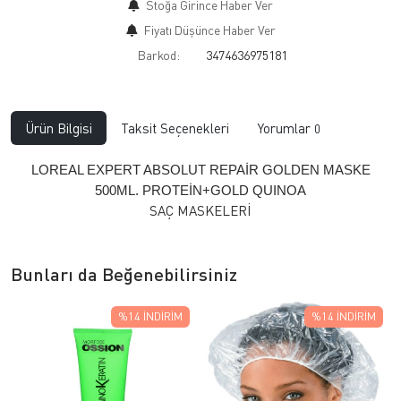
Stoğa Girince Haber Ver
Fiyatı Düşünce Haber Ver
Barkod:
3474636975181
Ürün Bilgisi
Taksit Seçenekleri
Yorumlar
0
LOREAL EXPERT ABSOLUT REPAİR GOLDEN MASKE
500ML. PROTEİN+GOLD QUINOA
SAÇ MASKELERİ
Bunları da Beğenebilirsiniz
%14
İNDIRIM
%14
İNDIRIM