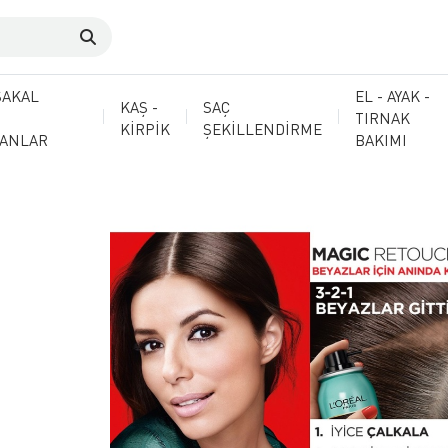
SAKAL
EL - AYAK -
KAŞ -
SAÇ
TIRNAK
KİRPİK
ŞEKİLLENDİRME
MANLAR
BAKIMI