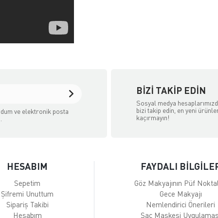
BIZI TAKIP EDIN
Sosyal medya hesaplarımız
bizi takip edin, en yeni ürünle
dum ve elektronik posta
kaçırmayın!
.
HESABIM
FAYDALI BİLGİLE
Sepetim
Göz Makyajının Püf Noktal
Şifremi Unuttum
Gece Makyajı
Sipariş Takibi
Nemlendirici Önerileri
Hesabım
Saç Maskesi Uygulamas