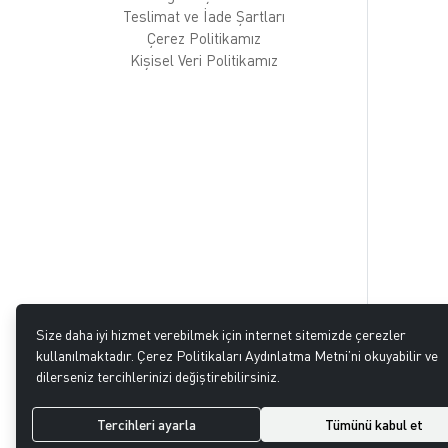
Teslimat ve İade Şartları
Çerez Politikamız
Kişisel Veri Politikamız
Size daha iyi hizmet verebilmek için internet sitemizde çerezler
kullanılmaktadır. Çerez Politikaları Aydınlatma Metni’ni okuyabilir ve
dilerseniz tercihlerinizi değiştirebilirsiniz.
GÜVENLİ ALIŞVERİŞ
256bit SSL ile güvendesiniz
Tercihleri ayarla
Tümünü kabul et