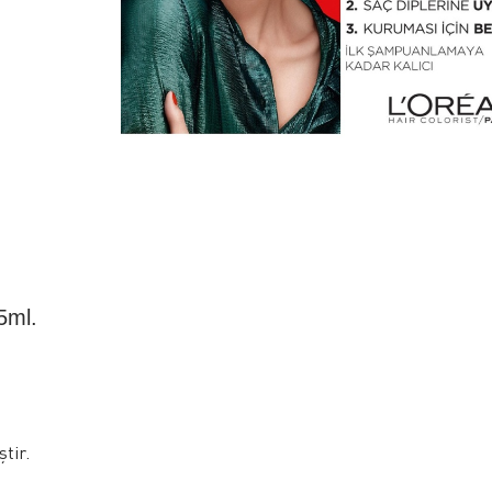
5ml.
ştir.