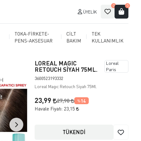
0
0
ÜYELIK
TOKA-FİRKETE-
CİLT
TEK
PENS-AKSESUAR
BAKIM
KULLANIMLIK
LOREAL MAGIC
Loreal
RETOUCH SİYAH 75ML.
Paris
3600523193332
Loreal Magıc Retouch Siyah 75Ml.
23,99
27,90
14
%
Havale Fiyatı:
23,15
TÜKENDİ