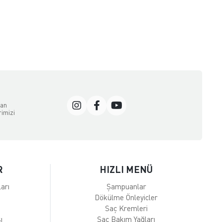
dan
rimizi
R
HIZLI MENÜ
arı
Şampuanlar
Dökülme Önleyicler
Saç Kremleri
ı
Saç Bakım Yağları