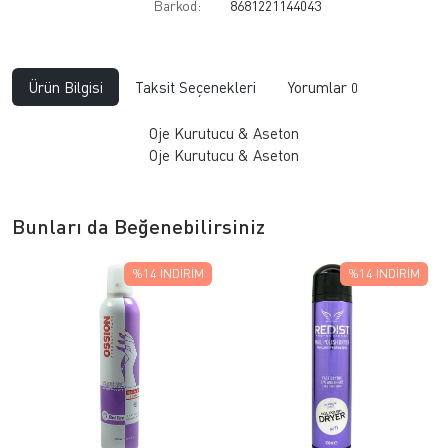
Barkod:
8681221144043
Ürün Bilgisi
Taksit Seçenekleri
Yorumlar
0
Oje Kurutucu & Aseton
Oje Kurutucu & Aseton
Bunları da Beğenebilirsiniz
%14
İNDIRIM
%14
İNDIRIM