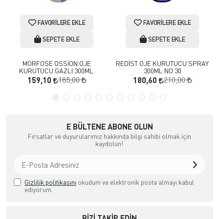
FAVORILERE EKLE
FAVORILERE EKLE
SEPETE EKLE
SEPETE EKLE
MORFOSE OSSİON OJE
REDİST OJE KURUTUCU SPRAY
KURUTUCU GAZLI 300ML.
300ML NO 30
185,00
210,00
159,10
180,60
E BÜLTENE ABONE OLUN
Fırsatlar ve duyurularımız hakkında bilgi sahibi olmak için
kaydolun!
Gizlilik politikasını
okudum ve elektronik posta almayı kabul
ediyorum.
BIZI TAKIP EDIN