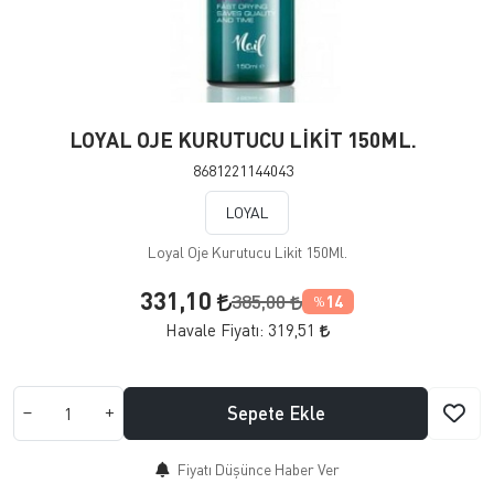
LOYAL OJE KURUTUCU LİKİT 150ML.
8681221144043
LOYAL
Loyal Oje Kurutucu Likit 150Ml.
331,10
385,00
14
%
Havale Fiyatı:
319,51
Sepete Ekle
Fiyatı Düşünce Haber Ver