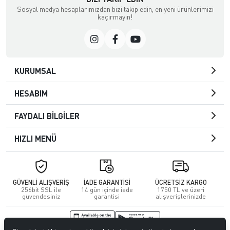
Sosyal medya hesaplarımızdan bizi takip edin, en yeni ürünlerimizi
kaçırmayın!
KURUMSAL
HESABIM
FAYDALI BİLGİLER
HIZLI MENÜ
GÜVENLİ ALIŞVERİŞ
İADE GARANTİSİ
ÜCRETSİZ KARGO
256bit SSL ile
14 gün içinde iade
1750 TL ve üzeri
güvendesiniz
garantisi
alışverişlerinizde