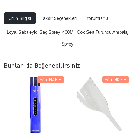
Ürün Bilgisi
Taksit Seçenekleri
Yorumlar
0
Loyal Sabitleyici Saç Spreyi 400Ml. Çok Sert Turuncu Ambalaj
Sprey
Bunları da Beğenebilirsiniz
%14
İNDIRIM
%14
İNDIRIM