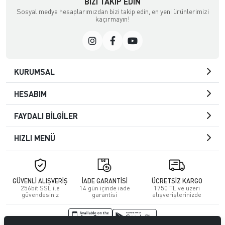
BIZI TAKIP EDIN
Sosyal medya hesaplarımızdan bizi takip edin, en yeni ürünlerimizi
kaçırmayın!
KURUMSAL
HESABIM
FAYDALI BİLGİLER
HIZLI MENÜ
GÜVENLİ ALIŞVERİŞ
İADE GARANTİSİ
ÜCRETSİZ KARGO
256bit SSL ile
14 gün içinde iade
1750 TL ve üzeri
güvendesiniz
garantisi
alışverişlerinizde