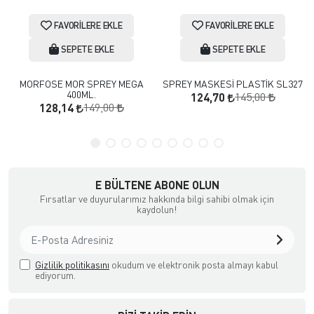
FAVORILERE EKLE
FAVORILERE EKLE
SEPETE EKLE
SEPETE EKLE
MORFOSE MOR SPREY MEGA
SPREY MASKESİ PLASTİK SL327
400ML.
145,00
124,70
149,00
128,14
E BÜLTENE ABONE OLUN
Fırsatlar ve duyurularımız hakkında bilgi sahibi olmak için
kaydolun!
Gizlilik politikasını
okudum ve elektronik posta almayı kabul
ediyorum.