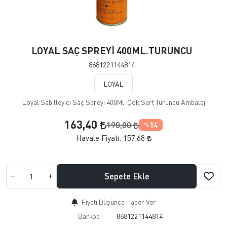
LOYAL SAÇ SPREYİ 400ML.TURUNCU
8681221144814
LOYAL
Loyal Sabitleyici Saç Spreyi 400Ml. Çok Sert Turuncu Ambalaj
163,40
190,00
14
%
Havale Fiyatı:
157,68
Sepete Ekle
Fiyatı Düşünce Haber Ver
Barkod:
8681221144814