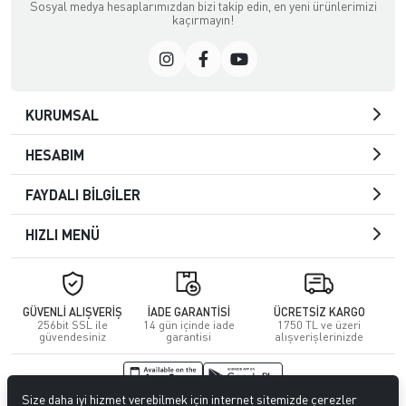
Sosyal medya hesaplarımızdan bizi takip edin, en yeni ürünlerimizi
kaçırmayın!
KURUMSAL
HESABIM
FAYDALI BİLGİLER
HIZLI MENÜ
GÜVENLİ ALIŞVERİŞ
İADE GARANTİSİ
ÜCRETSİZ KARGO
256bit SSL ile
14 gün içinde iade
1750 TL ve üzeri
güvendesiniz
garantisi
alışverişlerinizde
Size daha iyi hizmet verebilmek için internet sitemizde çerezler
© 2026
Kuafördepo
. Tüm hakları saklıdır.