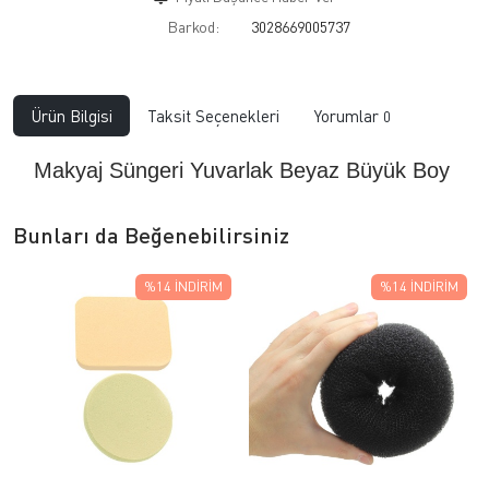
Barkod:
3028669005737
Ürün Bilgisi
Taksit Seçenekleri
Yorumlar
0
Makyaj Süngeri Yuvarlak Beyaz Büyük Boy
Bunları da Beğenebilirsiniz
%14
İNDIRIM
%14
İNDIRIM