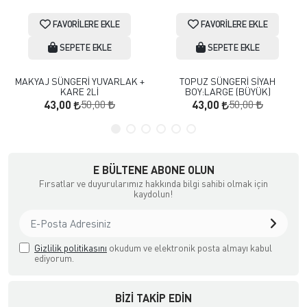
FAVORILERE EKLE
FAVORILERE EKLE
SEPETE EKLE
SEPETE EKLE
MAKYAJ SÜNGERİ YUVARLAK +
TOPUZ SÜNGERİ SİYAH
KARE 2Lİ
BOY:LARGE (BÜYÜK)
50,00
50,00
43,00
43,00
E BÜLTENE ABONE OLUN
Fırsatlar ve duyurularımız hakkında bilgi sahibi olmak için
kaydolun!
Gizlilik politikasını
okudum ve elektronik posta almayı kabul
ediyorum.
BIZI TAKIP EDIN