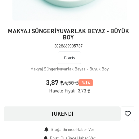
MAKYAJ SÜNGERİYUVARLAK BEYAZ - BÜYÜK
BOY
3028669005737
Claris
Makyaj Süngeriyuvarlak Beyaz - Büyük Boy
3,87
4,50
14
%
Havale Fiyatı:
3,73
TÜKENDİ
Stoğa Girince Haber Ver
Fiyatı Düşünce Haber Ver