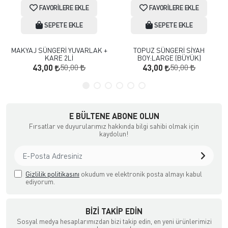
FAVORILERE EKLE
FAVORILERE EKLE
SEPETE EKLE
SEPETE EKLE
MAKYAJ SÜNGERİ YUVARLAK +
TOPUZ SÜNGERİ SİYAH
KARE 2Lİ
BOY:LARGE (BÜYÜK)
50,00
50,00
43,00
43,00
E BÜLTENE ABONE OLUN
Fırsatlar ve duyurularımız hakkında bilgi sahibi olmak için
kaydolun!
Gizlilik politikasını
okudum ve elektronik posta almayı kabul
ediyorum.
BIZI TAKIP EDIN
Sosyal medya hesaplarımızdan bizi takip edin, en yeni ürünlerimizi