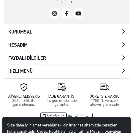
kaçırmayın!
KURUMSAL
HESABIM
FAYDALI BİLGİLER
HIZLI MENÜ
GÜVENLİ ALIŞVERİŞ
İADE GARANTİSİ
ÜCRETSİZ KARGO
256bit SSL ile
14 gün içinde iade
1750 TL ve üzeri
güvendesiniz
garantisi
alışverişlerinizde
Size daha iyi hizmet verebilmek için internet sitemizde çerezler
© 2026
Kuafördepo
. Tüm hakları saklıdır.
kullanılmaktadır. Çerez Politikaları Aydınlatma Metni’ni okuyabilir