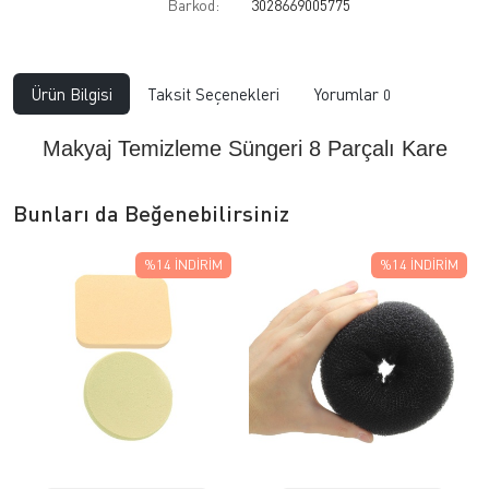
Barkod:
3028669005775
Ürün Bilgisi
Taksit Seçenekleri
Yorumlar
0
Makyaj Temizleme Süngeri 8 Parçalı Kare
Bunları da Beğenebilirsiniz
%14
İNDIRIM
%14
İNDIRIM