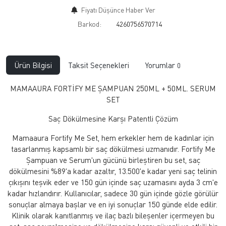
Fiyatı Düşünce Haber Ver
Barkod:
4260756570714
Ürün Bilgisi
Taksit Seçenekleri
Yorumlar
0
MAMAAURA FORTİFY ME ŞAMPUAN 250ML + 50ML. SERUM
SET
Saç Dökülmesine Karşı Patentli Çözüm
Mamaaura Fortify Me Set, hem erkekler hem de kadınlar için
tasarlanmış kapsamlı bir saç dökülmesi uzmanıdır. Fortify Me
Şampuan ve Serum'un gücünü birleştiren bu set, saç
dökülmesini %89'a kadar azaltır, 13.500'e kadar yeni saç telinin
çıkışını teşvik eder ve 150 gün içinde saç uzamasını ayda 3 cm'e
kadar hızlandırır. Kullanıcılar, sadece 30 gün içinde gözle görülür
sonuçlar almaya başlar ve en iyi sonuçlar 150 günde elde edilir.
Klinik olarak kanıtlanmış ve ilaç bazlı bileşenler içermeyen bu