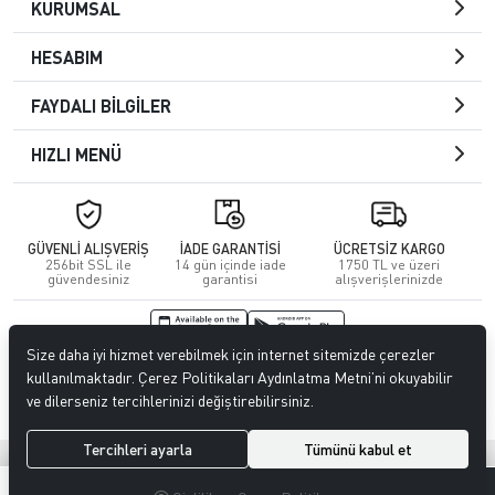
KURUMSAL
HESABIM
FAYDALI BİLGİLER
HIZLI MENÜ
GÜVENLİ ALIŞVERİŞ
İADE GARANTİSİ
ÜCRETSİZ KARGO
256bit SSL ile
14 gün içinde iade
1750 TL ve üzeri
güvendesiniz
garantisi
alışverişlerinizde
Size daha iyi hizmet verebilmek için internet sitemizde çerezler
© 2026
Kuafördepo
. Tüm hakları saklıdır.
kullanılmaktadır. Çerez Politikaları Aydınlatma Metni’ni okuyabilir
ve dilerseniz tercihlerinizi değiştirebilirsiniz.
Tercihleri ayarla
Tümünü kabul et
®
Hipotenüs
Yeni Nesil E-Ticaret Sistemleri ile Hazırlanmıştır.
0
0