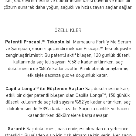
set, saç seyrelmesine ve dökülmesine karşı güvenli ve etkili bir
çözüm sunarak daha yoğun, sağlıklı ve hızlı uzayan saçlar sağlar.
ÖZELLİKLER
Patentli Procapil™ Teknolojisi:
Mamaaura Fortify Me Serum
ve Şampuan, saçınızı güçlendirmek için Procapil™ teknolojisiyle
zenginleştirilmiştir. Bu patentli aktif bileşen, 120 günlük düzenli
kullanımda saç teli sayısını %68'e kadar arttırırken, saç
dökülmesini de %85'e kadar azaltır. Klinik olarak onaylanmış
etkisiyle saçınıza güç ve dolgunluk katar.
Capilia Longa™ ile Güçlenen Saçlar:
Saç dökülmesine karşı
etkili bir diğer patentli bileşen olan Capilia Longa™, 150 günlük
düzenli kullanımda saç teli sayısını %52'ye kadar artırırken, saç
dökülmesini de %89'a kadar azaltır. Saçınıza canlılık ve hacim
kazandırırken dökülmelere karşı savaşır.
Garanti:
Saç dökülmesi, para endişesi olmadan da yeterince
streslidir. Bu yüzden sizin için risk almamıza izin verin. Her saçın