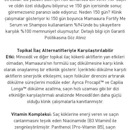
ve cildin özel olduğunu biliyoruz ve 150 gün içerisinde sonuç
göremezseniz paranızı iade ediyoruz. Neden 150 gün? Klinik
çalışmalar gösteriyor ki 150 gün boyunca Mamaaura Fortify Me
Serum ve Shampoo kullananların %94'ünde bu şikayetlere
karşılık %100 memnuniyet oluşmuştur. Detaylı bilgi için Garanti
Politikasına Göz Atınız
Topikal İlaç Alternatifleriyle Karşılaştırılabilir
Etki:
Minoxidil ve diğer topikal ilaç kökenli aktiflerin yan etkileri
olmadan, Mamaaura'nın formülü saç dökülmesine karşı klinik
olarak onaylanmış bir etkinlik gösterir. İçerikteki dökülme karşıtı
aktiflerin sinerjistik etkileşimi, saçın foliküler direncini artırarak
dökülme süreçlerini modüle eder. Ayrıca Procapil™ ve Capilia
Longa™ dökülme azaltma, saçın hızlı uzaması gibi bir dizi
etkinliğin karşılaştırmalı analizinde Minoxidil’den daha güçlü
olduğu klinik çalışmalarla kanıtlanmıştır.
Vitamin Kompleksi:
Saç köklerine enerji veren ve saçın
canlanmasını teşvik eden Niacinamide (B3 Vitamini) ile
zenginleştirilmiştir. Panthenol (Pro-Vitamin B5), saçın