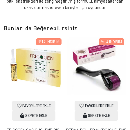
bitki ekstraktları ile zenginleştirilmiş formülü, kimyasallardan
uzak durmak isteyen bireyler için uygundur.
Bunları da Beğenebilirsiniz
%14
İNDIRIM
%14
İNDIRIM
FAVORILERE EKLE
FAVORILERE EKLE
SEPETE EKLE
SEPETE EKLE
TRİCOGEN SAÇ GÜÇLENDİRİCİ
DERMA ROLLER MİKRO İĞNELEME