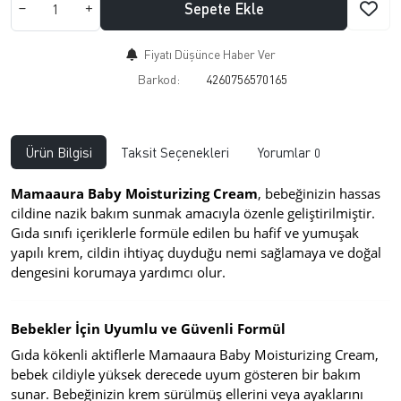
Sepete Ekle
Fiyatı Düşünce Haber Ver
Barkod:
4260756570165
Ürün Bilgisi
Taksit Seçenekleri
Yorumlar
0
Mamaaura Baby Moisturizing Cream
, bebeğinizin hassas
cildine nazik bakım sunmak amacıyla özenle geliştirilmiştir.
Gıda sınıfı içeriklerle formüle edilen bu hafif ve yumuşak
yapılı krem, cildin ihtiyaç duyduğu nemi sağlamaya ve doğal
dengesini korumaya yardımcı olur.
Bebekler İçin Uyumlu ve Güvenli Formül
Gıda kökenli aktiflerle Mamaaura Baby Moisturizing Cream,
bebek cildiyle yüksek derecede uyum gösteren bir bakım
sunar. Bebeğinizin krem sürülmüş ellerini veya ayaklarını