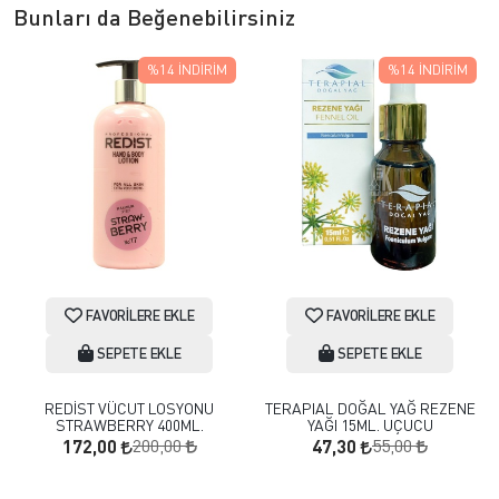
Bunları da Beğenebilirsiniz
%14
İNDIRIM
%14
İNDIRIM
FAVORILERE EKLE
FAVORILERE EKLE
SEPETE EKLE
SEPETE EKLE
REDİST VÜCUT LOSYONU
TERAPIAL DOĞAL YAĞ REZENE
STRAWBERRY 400ML.
YAĞI 15ML. UÇUCU
200,00
55,00
172,00
47,30