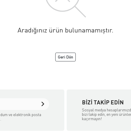
Aradığınız ürün bulunamamıştır.
Geri Dön
aret Sitesidir.
BIZI TAKIP EDIN
Sosyal medya hesaplarımız
bizi takip edin, en yeni ürünle
dum ve elektronik posta
kaçırmayın!
.