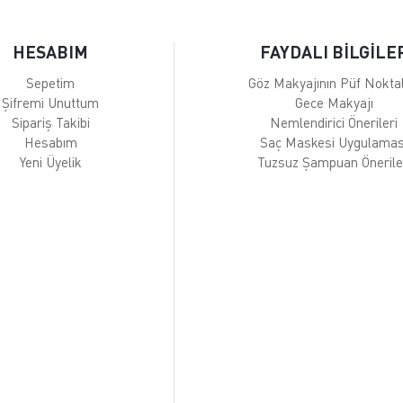
HESABIM
FAYDALI BİLGİLE
Sepetim
Göz Makyajının Püf Noktal
Şifremi Unuttum
Gece Makyajı
Sipariş Takibi
Nemlendirici Önerileri
Hesabım
Saç Maskesi Uygulamas
Yeni Üyelik
Tuzsuz Şampuan Önerile