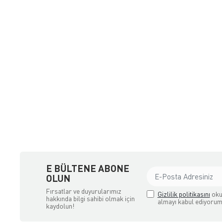
a Ödemeli yada Kredi Kartı ile Satın Alabileceğiniz Güvenli Bir e-tic
E BÜLTENE ABONE
OLUN
Fırsatlar ve duyurularımız
Gizlilik politikasını
oku
hakkında bilgi sahibi olmak için
almayı kabul ediyorum
kaydolun!