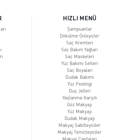
R
HIZLI MENÜ
arı
Şampuanlar
Dökülme Önleyicler
Saç Kremleri
ı
Saç Bakım Yağları
ri
Saç Maskeleri
Yüz Bakımı Setleri
Saç Boyaları
Dudak Bakımı
Yüz Peelingi
Duş Jelleri
Yaşlanma Karşıtı
Göz Makyajı
Yüz Makyajı
Dudak Makyajı
Makyaj Sabitleyiciler
Makyaj Temizleyiciler
Makyaj Çantaları