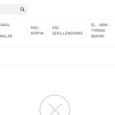
SAKAL
EL - AYAK -
KAŞ -
SAÇ
TIRNAK
KİRPİK
ŞEKİLLENDİRME
MANLAR
BAKIMI