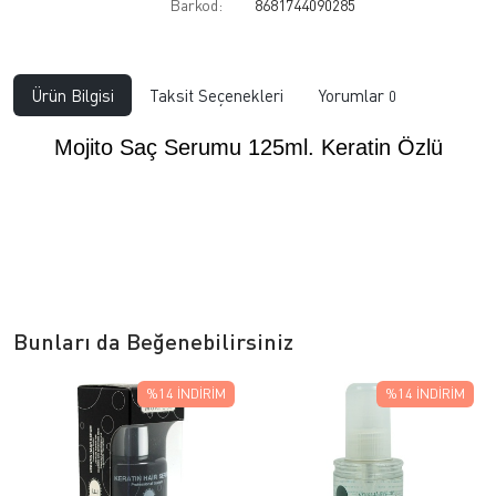
Barkod:
8681744090285
Ürün Bilgisi
Taksit Seçenekleri
Yorumlar
0
Mojito Saç Serumu 125ml. Keratin Özlü
Bunları da Beğenebilirsiniz
%14
İNDIRIM
%14
İNDIRIM