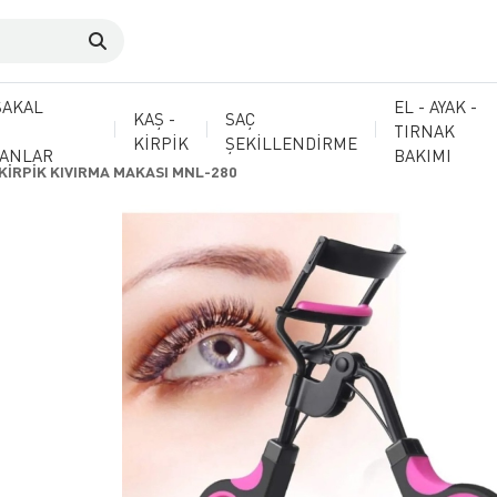
SAKAL
EL - AYAK -
KAŞ -
SAÇ
TIRNAK
KİRPİK
ŞEKİLLENDİRME
MANLAR
BAKIMI
KİRPİK KIVIRMA MAKASI MNL-280