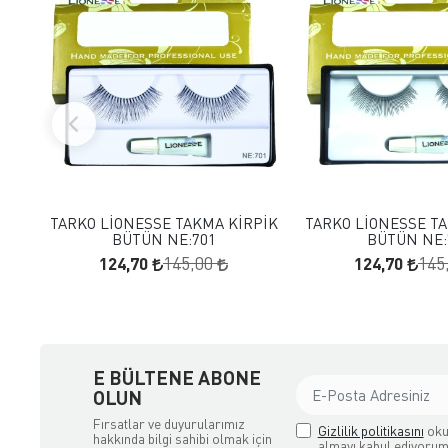
FAVORILERE EKLE
FAVORILERE
SEPETE EKLE
SEPETE E
TARKO LİONESSE TAKMA KİRPİK
TARKO LİONESSE T
BÜTÜN NE:701
BÜTÜN NE:
124,70
124,70
145,00
145
E BÜLTENE ABONE
OLUN
Fırsatlar ve duyurularımız
Gizlilik politikasını
oku
hakkında bilgi sahibi olmak için
almayı kabul ediyorum