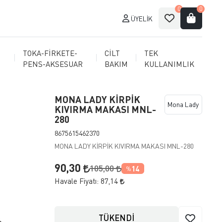
0
0
ÜYELIK
TOKA-FİRKETE-
CİLT
TEK
PENS-AKSESUAR
BAKIM
KULLANIMLIK
MONA LADY KİRPİK
Mona Lady
KIVIRMA MAKASI MNL-
280
8675615462370
MONA LADY KİRPİK KIVIRMA MAKASI MNL-280
90,30
105,00
14
%
Havale Fiyatı:
87,14
TÜKENDİ