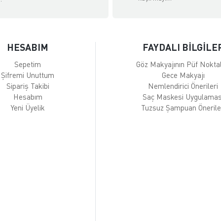
HESABIM
FAYDALI BİLGİLE
Sepetim
Göz Makyajının Püf Noktal
Şifremi Unuttum
Gece Makyajı
Sipariş Takibi
Nemlendirici Önerileri
Hesabım
Saç Maskesi Uygulamas
Yeni Üyelik
Tuzsuz Şampuan Önerile