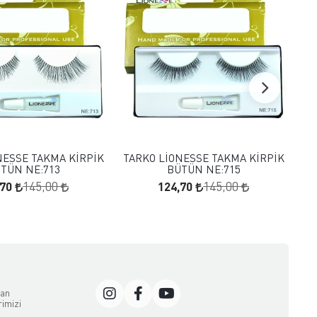
FAVORILERE EKLE
FAVORILERE EKLE
SEPETE EKLE
SEPETE EKLE
NESSE TAKMA KİRPİK
TARKO LİONESSE TAKMA KİRPİK
TA
TÜN NE:713
BÜTÜN NE:715
,70
124,70
145,00
145,00
dan
rimizi