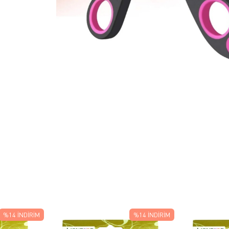
%14
İNDIRIM
%14
İNDIRIM