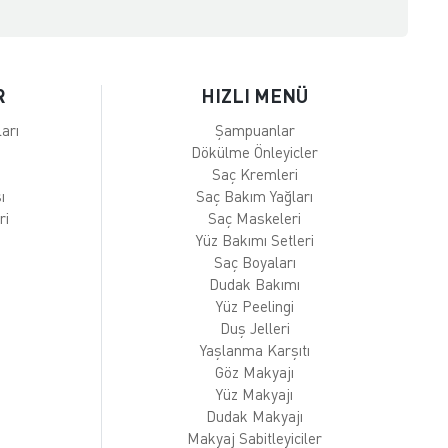
R
HIZLI MENÜ
arı
Şampuanlar
Dökülme Önleyicler
Saç Kremleri
ı
Saç Bakım Yağları
ri
Saç Maskeleri
Yüz Bakımı Setleri
Saç Boyaları
Dudak Bakımı
Yüz Peelingi
Duş Jelleri
Yaşlanma Karşıtı
Göz Makyajı
Yüz Makyajı
Dudak Makyajı
Makyaj Sabitleyiciler