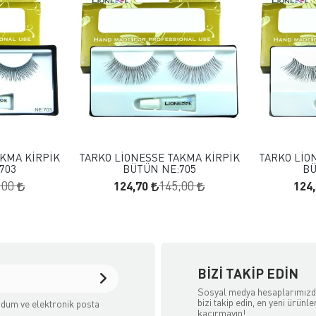
 EKLE
FAVORILERE EKLE
KLE
SEPETE EKLE
AKMA KİRPİK
TARKO LİONESSE TAKMA KİRPİK
TARKO LİO
703
BÜTÜN NE:705
BÜ
124,70
124
,00
145,00
BIZI TAKIP EDIN
Sosyal medya hesaplarımız
bizi takip edin, en yeni ürünle
dum ve elektronik posta
kaçırmayın!
.