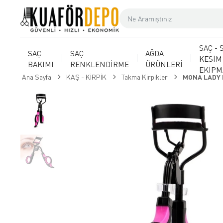
SAÇ - 
SAÇ
SAÇ
AĞDA
KESİM
BAKIMI
RENKLENDİRME
ÜRÜNLERİ
EKİP
Ana Sayfa
KAŞ - KİRPİK
Takma Kirpikler
MONA LADY 