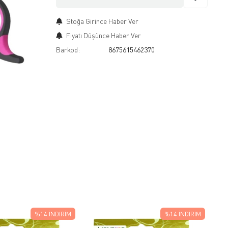
Stoğa Girince Haber Ver
Fiyatı Düşünce Haber Ver
Barkod:
8675615462370
%14
İNDIRIM
%14
İNDIRIM