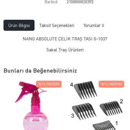
Barkod:
2100000020393
Ürün Bilgisi
Taksit Seçenekleri
Yorumlar
0
NANO ABSOLUTE ÇELİK TRAŞ TASI G-1037
Sakal Traş Ürünleri
Bunları da Beğenebilirsiniz
%14
İNDIRIM
%14
İNDIRIM