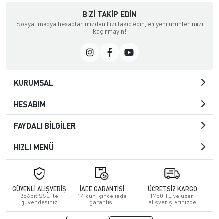
BIZI TAKIP EDIN
Sosyal medya hesaplarımızdan bizi takip edin, en yeni ürünlerimizi
kaçırmayın!
KURUMSAL
HESABIM
FAYDALI BİLGİLER
HIZLI MENÜ
GÜVENLİ ALIŞVERİŞ
İADE GARANTİSİ
ÜCRETSİZ KARGO
256bit SSL ile
14 gün içinde iade
1750 TL ve üzeri
güvendesiniz
garantisi
alışverişlerinizde