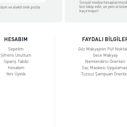
Sosyal medya hesaplarımız
bizi takip edin, en yeni ürünle
dum ve elektronik posta
kaçırmayın!
.
HESABIM
FAYDALI BİLGİLE
Sepetim
Göz Makyajının Püf Noktal
Şifremi Unuttum
Gece Makyajı
Sipariş Takibi
Nemlendirici Önerileri
Hesabım
Saç Maskesi Uygulamas
Yeni Üyelik
Tuzsuz Şampuan Önerile