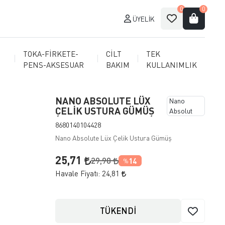
0
0
ÜYELIK
TOKA-FİRKETE-
CİLT
TEK
PENS-AKSESUAR
BAKIM
KULLANIMLIK
NANO ABSOLUTE LÜX
Nano
ÇELİK USTURA GÜMÜŞ
Absolut
8680140104428
Nano Absolute Lüx Çelik Ustura Gümüş
25,71
29,90
14
%
Havale Fiyatı:
24,81
TÜKENDİ