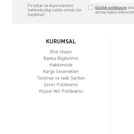
Fırsatlar ve duyurularımız
Gizlilik politikasını
oku
hakkında bilgi sahibi olmak için
almayı kabul ediyorum
kaydolun!
KURUMSAL
Bize Ulaşın
Banka Bilgilerimiz
Hakkımızda
Kargo Seçenekleri
Teslimat ve İade Şartları
Çerez Politikamız
Kişisel Veri Politikamız