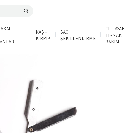
SAKAL
EL - AYAK -
KAŞ -
SAÇ
TIRNAK
KİRPİK
ŞEKİLLENDİRME
MANLAR
BAKIMI