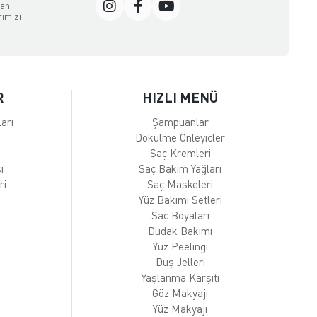
dan
rimizi
R
HIZLI MENÜ
arı
Şampuanlar
Dökülme Önleyicler
Saç Kremleri
ı
Saç Bakım Yağları
ri
Saç Maskeleri
Yüz Bakımı Setleri
Saç Boyaları
Dudak Bakımı
Yüz Peelingi
Duş Jelleri
Yaşlanma Karşıtı
Göz Makyajı
Yüz Makyajı