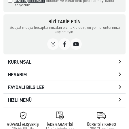
Gizlilik politikasını
okudum ve elektronik posta almayı kabul
ediyorum.
BIZI TAKIP EDIN
Sosyal medya hesaplarımızdan bizi takip edin, en yeni ürünlerimizi
kaçırmayın!
KURUMSAL
HESABIM
FAYDALI BİLGİLER
HIZLI MENÜ
GÜVENLİ ALIŞVERİŞ
İADE GARANTİSİ
ÜCRETSİZ KARGO
256bit SSL ile
14 gün içinde iade
1750 TL ve üzeri