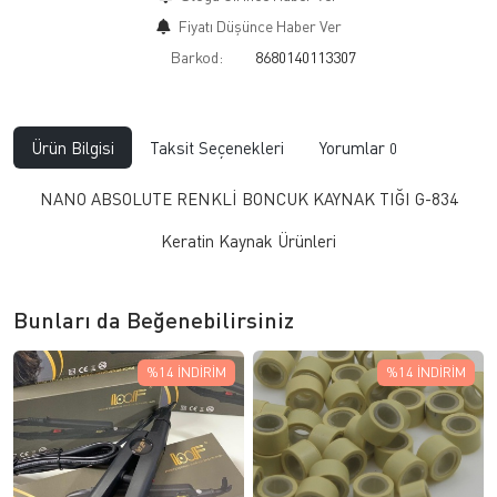
Fiyatı Düşünce Haber Ver
Barkod:
8680140113307
Ürün Bilgisi
Taksit Seçenekleri
Yorumlar
0
NANO ABSOLUTE RENKLİ BONCUK KAYNAK TIĞI G-834
Keratin Kaynak Ürünleri
Bunları da Beğenebilirsiniz
%14
İNDIRIM
%14
İNDIRIM