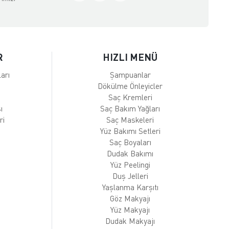
R
HIZLI MENÜ
arı
Şampuanlar
Dökülme Önleyicler
Saç Kremleri
ı
Saç Bakım Yağları
ri
Saç Maskeleri
Yüz Bakımı Setleri
Saç Boyaları
Dudak Bakımı
Yüz Peelingi
Duş Jelleri
Yaşlanma Karşıtı
Göz Makyajı
Yüz Makyajı
Dudak Makyajı