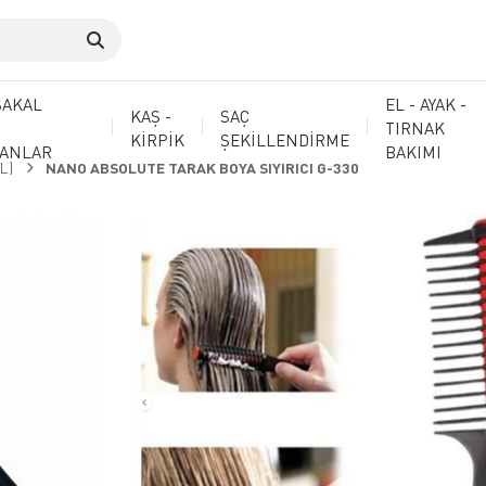
SAKAL
EL - AYAK -
KAŞ -
SAÇ
TIRNAK
KİRPİK
ŞEKİLLENDİRME
MANLAR
BAKIMI
L)
NANO ABSOLUTE TARAK BOYA SIYIRICI G-330