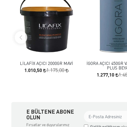
FAVORILERE EKLE
FAVORILERE
SEPETE EKLE
SEPETE E
LİLAFİX AÇICI 2000GR MAVİ
İGORA AÇICI 450GR 
PLUS BEY
1.010,50
1.175,00
1.277,10
1.4
E BÜLTENE ABONE
OLUN
Fırsatlar ve duyurularımız
Gizlilik politikasını
oku