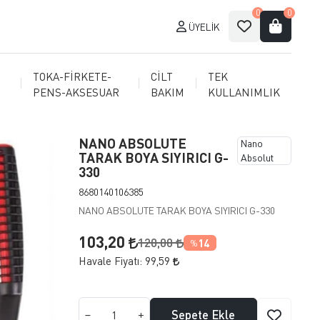
0
0
ÜYELIK
TOKA-FİRKETE-
CİLT
TEK
PENS-AKSESUAR
BAKIM
KULLANIMLIK
NANO ABSOLUTE
Nano
TARAK BOYA SIYIRICI G-
Absolut
330
8680140106385
NANO ABSOLUTE TARAK BOYA SIYIRICI G-330
103,20
120,00
14
%
Havale Fiyatı:
99,59
Sepete Ekle