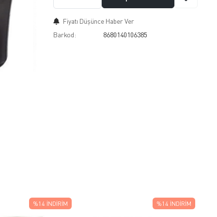
Fiyatı Düşünce Haber Ver
Barkod:
8680140106385
%14
İNDIRIM
%14
İNDIRIM