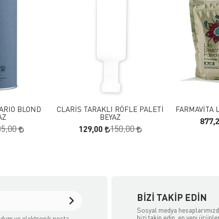
 EKLE
FAVORILERE EKLE
KLE
SEPETE EKLE
VARIO BLOND
CLARİS TARAKLI RÖFLE PALETİ
FARMAVİTA L
AZ
BEYAZ
877,
129,00
85,00
150,00
BIZI TAKIP EDIN
Sosyal medya hesaplarımız
bizi takip edin, en yeni ürünle
dum ve elektronik posta