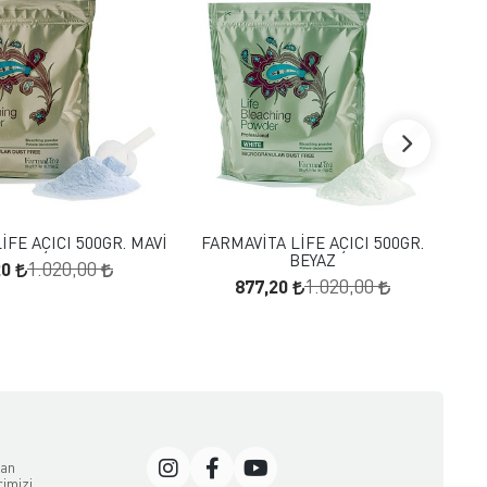
FAVORILERE EKLE
FAVORILERE EKLE
SEPETE EKLE
SEPETE EKLE
İFE AÇICI 500GR. MAVİ
FARMAVİTA LİFE AÇICI 500GR.
DAI
BEYAZ
20
1.020,00
877,20
1.020,00
dan
rimizi