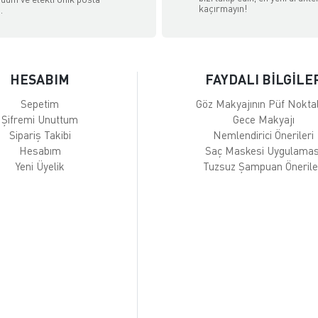
kaçırmayın!
.
HESABIM
FAYDALI BİLGİLE
Sepetim
Göz Makyajının Püf Noktal
Şifremi Unuttum
Gece Makyajı
Sipariş Takibi
Nemlendirici Önerileri
Hesabım
Saç Maskesi Uygulamas
Yeni Üyelik
Tuzsuz Şampuan Önerile