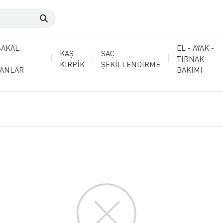
SAKAL
EL - AYAK -
KAŞ -
SAÇ
TIRNAK
KİRPİK
ŞEKİLLENDİRME
MANLAR
BAKIMI