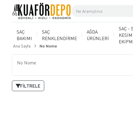
SAÇ - 
SAÇ
SAÇ
AĞDA
KESİM
BAKIMI
RENKLENDİRME
ÜRÜNLERİ
EKİP
Ana Sayfa
No Nome
No Nome
FILTRELE