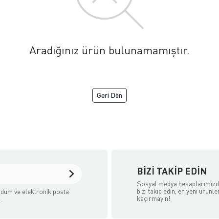
Aradığınız ürün bulunamamıştır.
Geri Dön
aret Sitesidir.
BIZI TAKIP EDIN
Sosyal medya hesaplarımız
bizi takip edin, en yeni ürünle
dum ve elektronik posta
kaçırmayın!
.