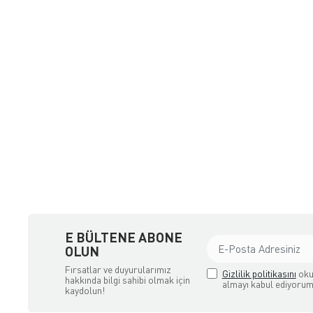
a Ödemeli yada Kredi Kartı ile Satın Alabileceğiniz Güvenli Bir e-tic
E BÜLTENE ABONE
OLUN
Fırsatlar ve duyurularımız
Gizlilik politikasını
oku
hakkında bilgi sahibi olmak için
almayı kabul ediyorum
kaydolun!