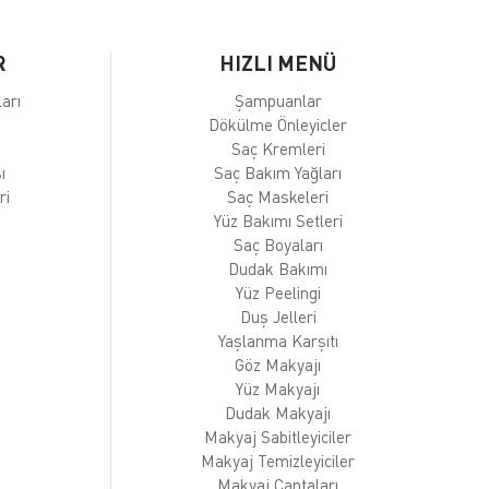
R
HIZLI MENÜ
arı
Şampuanlar
Dökülme Önleyicler
Saç Kremleri
ı
Saç Bakım Yağları
ri
Saç Maskeleri
Yüz Bakımı Setleri
Saç Boyaları
Dudak Bakımı
Yüz Peelingi
Duş Jelleri
Yaşlanma Karşıtı
Göz Makyajı
Yüz Makyajı
Dudak Makyajı
Makyaj Sabitleyiciler
Makyaj Temizleyiciler
Makyaj Çantaları