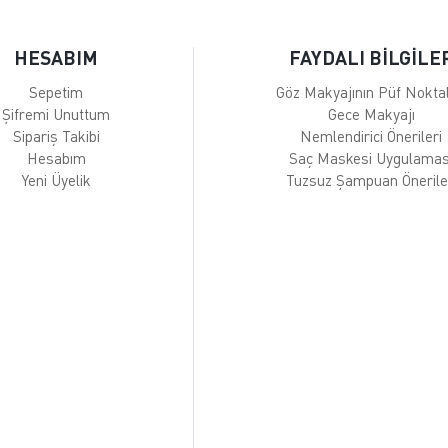
HESABIM
FAYDALI BİLGİLE
Sepetim
Göz Makyajının Püf Noktal
Şifremi Unuttum
Gece Makyajı
Sipariş Takibi
Nemlendirici Önerileri
Hesabım
Saç Maskesi Uygulamas
Yeni Üyelik
Tuzsuz Şampuan Önerile