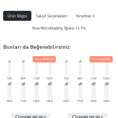
Ürün Bilgisi
Taksit Seçenekleri
Yorumlar
0
Noa Microblading İğnesi 16 Pin
Bunları da Beğenebilirsiniz
%14
İNDIRIM
%14
İNDIRIM
FAVORILERE EKLE
FAVORILERE EKLE