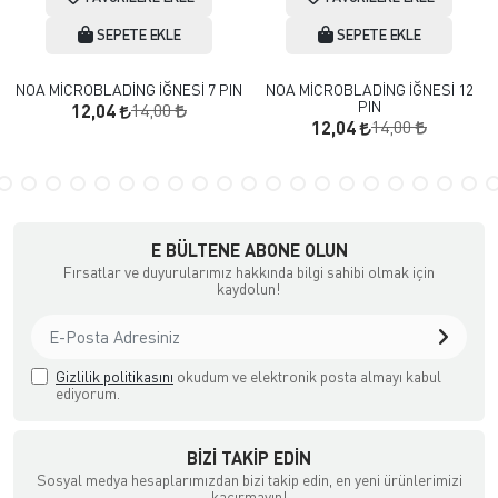
SEPETE EKLE
SEPETE EKLE
NOA MİCROBLADİNG İĞNESİ 7 PIN
NOA MİCROBLADİNG İĞNESİ 12
PIN
14,00
12,04
14,00
12,04
E BÜLTENE ABONE OLUN
Fırsatlar ve duyurularımız hakkında bilgi sahibi olmak için
kaydolun!
Gizlilik politikasını
okudum ve elektronik posta almayı kabul
ediyorum.
BIZI TAKIP EDIN
Sosyal medya hesaplarımızdan bizi takip edin, en yeni ürünlerimizi
kaçırmayın!