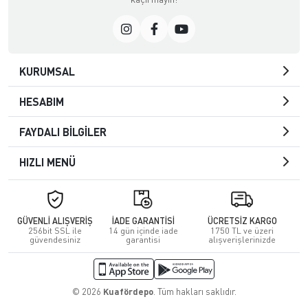
KURUMSAL
HESABIM
FAYDALI BİLGİLER
HIZLI MENÜ
GÜVENLİ ALIŞVERİŞ
İADE GARANTİSİ
ÜCRETSİZ KARGO
256bit SSL ile
14 gün içinde iade
1750 TL ve üzeri
güvendesiniz
garantisi
alışverişlerinizde
© 2026
Kuafördepo
. Tüm hakları saklıdır.