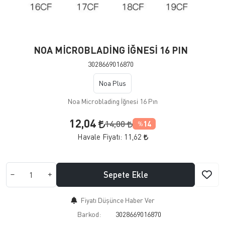
NOA MİCROBLADİNG İĞNESİ 16 PIN
3028669016870
Noa Plus
Noa Microblading İğnesi 16 Pın
12,04
14,00
14
%
Havale Fiyatı:
11,62
Sepete Ekle
Fiyatı Düşünce Haber Ver
Barkod:
3028669016870