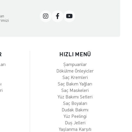
dan
rimizi
R
HIZLI MENÜ
arı
Şampuanlar
Dökülme Önleyicler
Saç Kremleri
ı
Saç Bakım Yağları
ri
Saç Maskeleri
Yüz Bakımı Setleri
Saç Boyaları
Dudak Bakımı
Yüz Peelingi
Duş Jelleri
Yaşlanma Karşıtı