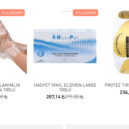
%14
İNDIRIM
%14
İNDIRIM
 EKLE
FAVORILERE EKLE
KLE
SEPETE EKLE
LANIMLIK
HASPET VİNİL ELDİVEN LARGE
PROTEZ TIR
N 100LÜ
100LÜ
236
257,14
00
299,00