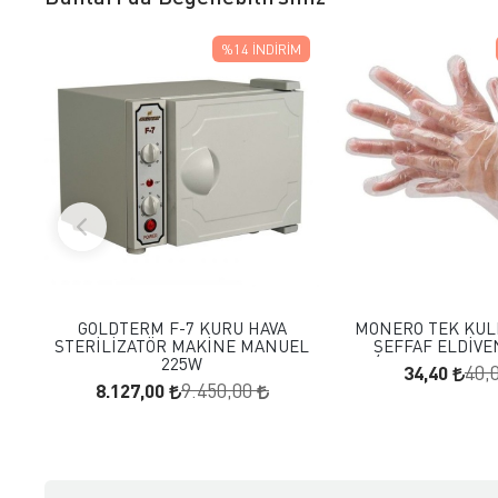
%14
İNDIRIM
FAVORILERE EKLE
FAVORILERE
SEPETE EKLE
SEPETE E
GOLDTERM F-7 KURU HAVA
MONERO TEK KUL
STERİLİZATÖR MAKİNE MANUEL
ŞEFFAF ELDİVE
225W
34,40
40,
8.127,00
9.450,00