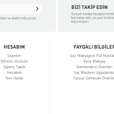
BIZI TAKIP EDIN
Sosyal medya hesaplarımız
bizi takip edin, en yeni ürünle
dum ve elektronik posta
kaçırmayın!
.
HESABIM
FAYDALI BİLGİLE
Sepetim
Göz Makyajının Püf Noktal
Şifremi Unuttum
Gece Makyajı
Sipariş Takibi
Nemlendirici Önerileri
Hesabım
Saç Maskesi Uygulamas
Yeni Üyelik
Tuzsuz Şampuan Önerile