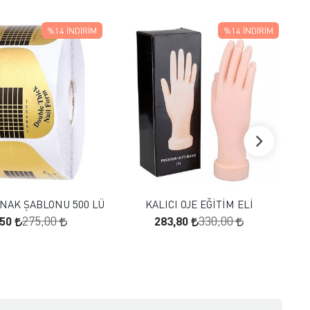
%14
İNDIRIM
%14
İNDIRIM
FAVORILERE EKLE
FAVORILERE EKLE
SEPETE EKLE
SEPETE EKLE
NAK ŞABLONU 500 LÜ
KALICI OJE EĞİTİM ELİ
,50
283,80
275,00
330,00