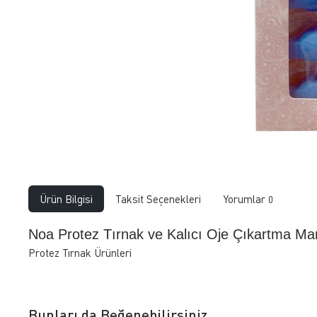
Ürün Bilgisi
Taksit Seçenekleri
Yorumlar
0
Noa Protez Tırnak ve Kalıcı Oje Çıkartma Man
Protez Tırnak Ürünleri
Bunları da Beğenebilirsiniz