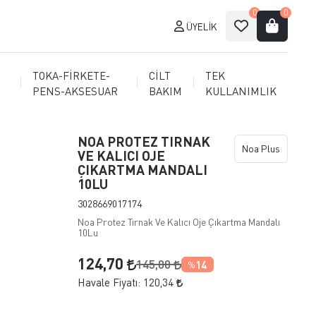
0
0
ÜYELIK
TOKA-FİRKETE-
CİLT
TEK
PENS-AKSESUAR
BAKIM
KULLANIMLIK
NOA PROTEZ TIRNAK
Noa Plus
VE KALICI OJE
ÇIKARTMA MANDALI
10LU
3028669017174
Noa Protez Tırnak Ve Kalıcı Oje Çıkartma Mandalı
10Lu
124,70
145,00
14
%
Havale Fiyatı:
120,34