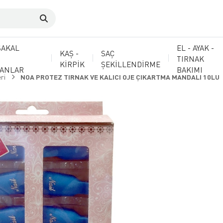
SAKAL
EL - AYAK -
KAŞ -
SAÇ
TIRNAK
KİRPİK
ŞEKİLLENDİRME
MANLAR
BAKIMI
ri
NOA PROTEZ TIRNAK VE KALICI OJE ÇIKARTMA MANDALI 10LU