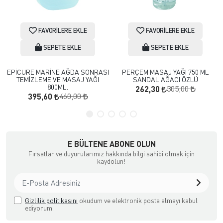
FAVORILERE EKLE
FAVORILERE EKLE
SEPETE EKLE
SEPETE EKLE
EPİCURE MARİNE AĞDA SONRASI
PERÇEM MASAJ YAĞI 750 ML
TEMİZLEME VE MASAJ YAĞI
SANDAL AĞACI ÖZLÜ
800ML.
305,00
262,30
460,00
395,60
E BÜLTENE ABONE OLUN
Fırsatlar ve duyurularımız hakkında bilgi sahibi olmak için
kaydolun!
Gizlilik politikasını
okudum ve elektronik posta almayı kabul
ediyorum.