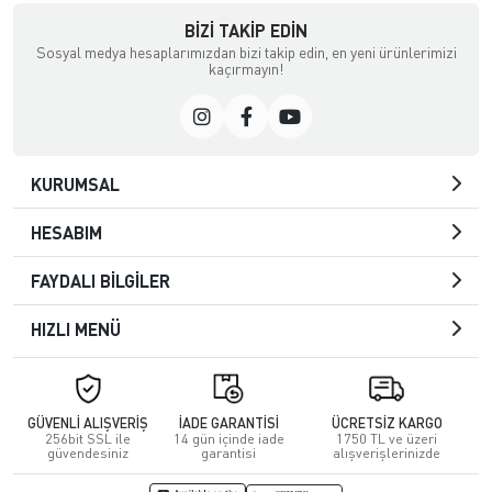
BIZI TAKIP EDIN
Sosyal medya hesaplarımızdan bizi takip edin, en yeni ürünlerimizi
kaçırmayın!
KURUMSAL
HESABIM
FAYDALI BİLGİLER
HIZLI MENÜ
GÜVENLİ ALIŞVERİŞ
İADE GARANTİSİ
ÜCRETSİZ KARGO
256bit SSL ile
14 gün içinde iade
1750 TL ve üzeri
güvendesiniz
garantisi
alışverişlerinizde