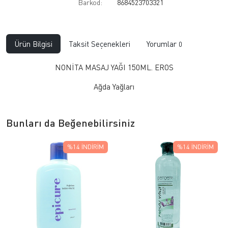
Barkod:
8684523703321
Ürün Bilgisi
Taksit Seçenekleri
Yorumlar
0
NONİTA MASAJ YAĞI 150ML. EROS
Ağda Yağları
Bunları da Beğenebilirsiniz
%14
İNDIRIM
%14
İNDIRIM