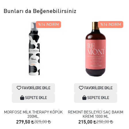
Bunları da Beğenebilirsiniz
%14
İNDIRIM
%14
İNDIRIM
FAVORILERE EKLE
FAVORILERE EKLE
SEPETE EKLE
SEPETE EKLE
MORFOSE MİLK THERAPY KÖPÜK
REMONT BESLEYİCİ SAÇ BAKIM
200ML.
KREMİ 1000 ML
325,00
250,00
279,50
215,00