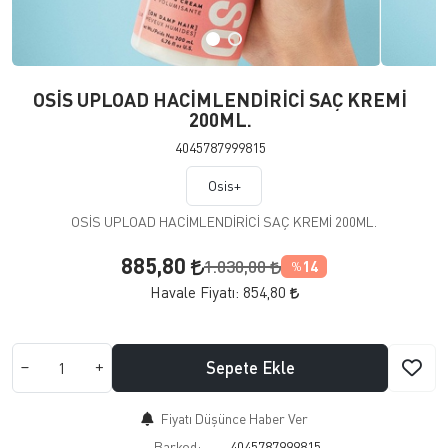
OSİS UPLOAD HACİMLENDİRİCİ SAÇ KREMİ
200ML.
4045787999815
Osis+
OSİS UPLOAD HACİMLENDİRİCİ SAÇ KREMİ 200ML.
885,80
1.030,00
14
%
Havale Fiyatı:
854,80
Sepete Ekle
Fiyatı Düşünce Haber Ver
Barkod:
4045787999815