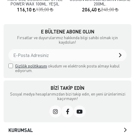
POWER WAX 100ML. YEŞİL
200ML.
135,00
240,00
116,10
206,40
a Ödemeli yada Kredi Kartı ile Satın Alabileceğiniz Güvenli Bir e-tic
E BÜLTENE ABONE OLUN
Fırsatlar ve duyurularımız hakkında bilgi sahibi olmak için
kaydolun!
Gizlilik politikasını
okudum ve elektronik posta almayı kabul
ediyorum.
BIZI TAKIP EDIN
Sosyal medya hesaplarımızdan bizi takip edin, en yeni ürünlerimizi
kaçırmayın!
KURUMSAL