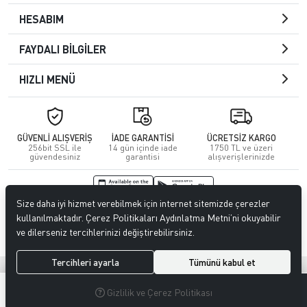
HESABIM
FAYDALI BİLGİLER
HIZLI MENÜ
GÜVENLİ ALIŞVERİŞ
İADE GARANTİSİ
ÜCRETSİZ KARGO
256bit SSL ile
14 gün içinde iade
1750 TL ve üzeri
güvendesiniz
garantisi
alışverişlerinizde
Size daha iyi hizmet verebilmek için internet sitemizde çerezler
© 2026
Kuafördepo
. Tüm hakları saklıdır.
kullanılmaktadır. Çerez Politikaları Aydınlatma Metni’ni okuyabilir
ve dilerseniz tercihlerinizi değiştirebilirsiniz.
Tercihleri ayarla
Tümünü kabul et
®
Hipotenüs
Yeni Nesil E-Ticaret Sistemleri ile Hazırlanmıştır.
0
0
Gizlilik ve Çerez Politikası
MENÜ
ARAMA
ÜYELIK
FAVORILERIM
SEPETIM