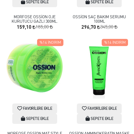
SEPETE EKLE
SEPETE EKLE
MORFOSE OSSİON OJE
OSSİON SAÇ BAKIM SERUMU
KURUTUCU GAZLI 300ML.
100ML
185,00
345,00
159,10
296,70
%14
İNDIRIM
%14
İNDIRIM
FAVORILERE EKLE
FAVORILERE EKLE
SEPETE EKLE
SEPETE EKLE
MORFOSE OSSİON MAT STYLE
OSSİON AMMINOKERATİN MASKE