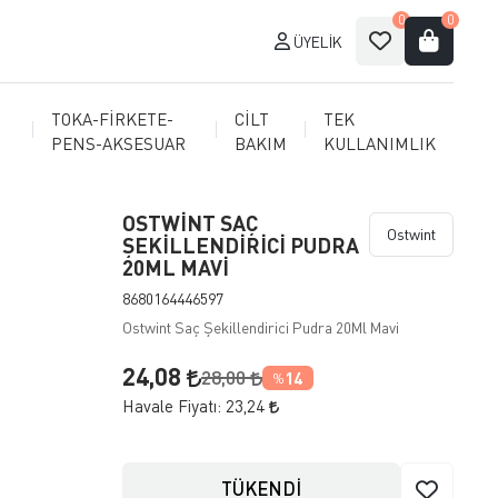
0
0
ÜYELIK
TOKA-FİRKETE-
CİLT
TEK
PENS-AKSESUAR
BAKIM
KULLANIMLIK
OSTWİNT SAÇ
Ostwint
ŞEKİLLENDİRİCİ PUDRA
20ML MAVİ
8680164446597
Ostwint Saç Şekillendirici Pudra 20Ml Mavi
24,08
28,00
14
%
Havale Fiyatı:
23,24
TÜKENDİ