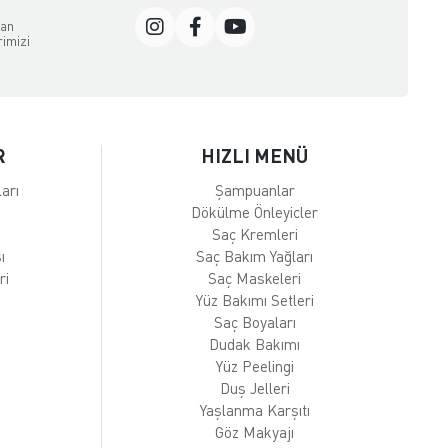
dan
rimizi
R
HIZLI MENÜ
arı
Şampuanlar
Dökülme Önleyicler
Saç Kremleri
ı
Saç Bakım Yağları
ri
Saç Maskeleri
Yüz Bakımı Setleri
Saç Boyaları
Dudak Bakımı
Yüz Peelingi
Duş Jelleri
Yaşlanma Karşıtı
Göz Makyajı