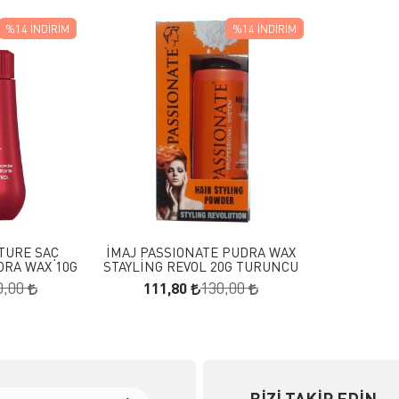
%14
İNDIRIM
%14
İNDIRIM
 EKLE
FAVORILERE EKLE
KLE
SEPETE EKLE
XTURE SAÇ
İMAJ PASSIONATE PUDRA WAX
DRA WAX 10G
STAYLİNG REVOL 20G TURUNCU
111,80
0,00
130,00
BIZI TAKIP EDIN