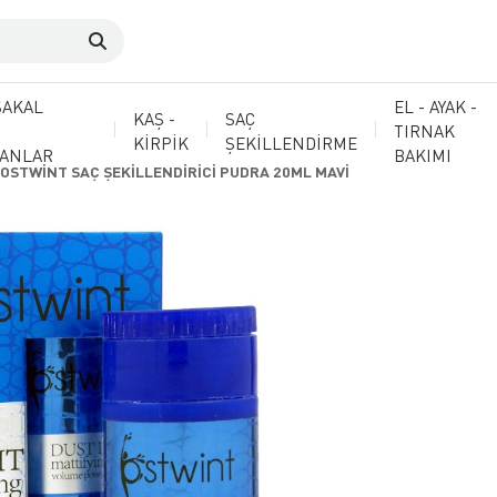
SAKAL
EL - AYAK -
KAŞ -
SAÇ
TIRNAK
KİRPİK
ŞEKİLLENDİRME
MANLAR
BAKIMI
OSTWİNT SAÇ ŞEKİLLENDİRİCİ PUDRA 20ML MAVİ