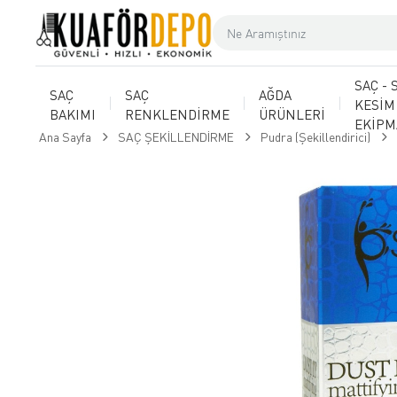
SAÇ - 
SAÇ
SAÇ
AĞDA
KESİM
BAKIMI
RENKLENDİRME
ÜRÜNLERİ
EKİP
Ana Sayfa
SAÇ ŞEKİLLENDİRME
Pudra (Şekillendirici)