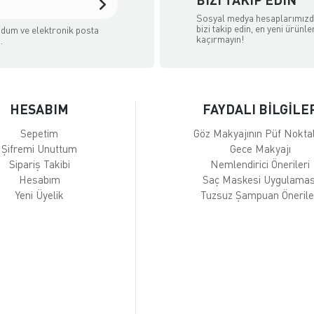
Sosyal medya hesaplarımız
bizi takip edin, en yeni ürünle
dum ve elektronik posta
kaçırmayın!
.
HESABIM
FAYDALI BİLGİLE
Sepetim
Göz Makyajının Püf Noktal
Şifremi Unuttum
Gece Makyajı
Sipariş Takibi
Nemlendirici Önerileri
Hesabım
Saç Maskesi Uygulamas
Yeni Üyelik
Tuzsuz Şampuan Önerile