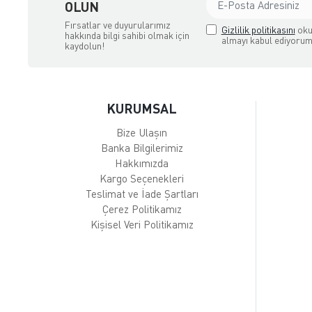
OLUN
Fırsatlar ve duyurularımız
Gizlilik politikasını
oku
hakkında bilgi sahibi olmak için
almayı kabul ediyorum
kaydolun!
KURUMSAL
Bize Ulaşın
Banka Bilgilerimiz
Hakkımızda
Kargo Seçenekleri
Teslimat ve İade Şartları
Çerez Politikamız
Kişisel Veri Politikamız