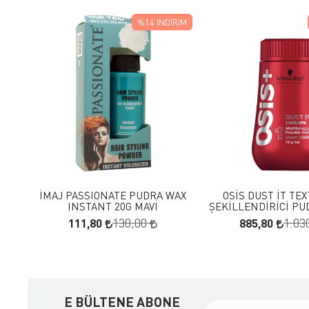
%14
İNDIRIM
FAVORILERE EKLE
FAVORILERE
SEPETE EKLE
SEPETE E
İMAJ PASSIONATE PUDRA WAX
OSİS DUST İT TE
INSTANT 20G MAVİ
ŞEKİLLENDİRİCİ PU
111,80
885,80
130,00
1.03
E BÜLTENE ABONE