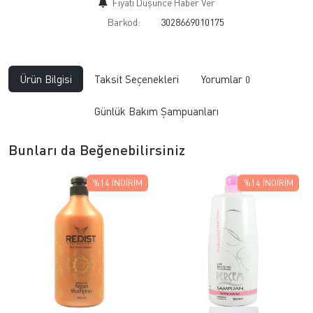
Fiyatı Düşünce Haber Ver
Barkod:
3028669010175
Ürün Bilgisi
Taksit Seçenekleri
Yorumlar
0
Günlük Bakım Şampuanları
Bunları da Beğenebilirsiniz
%14
İNDIRIM
%14
İNDIRIM