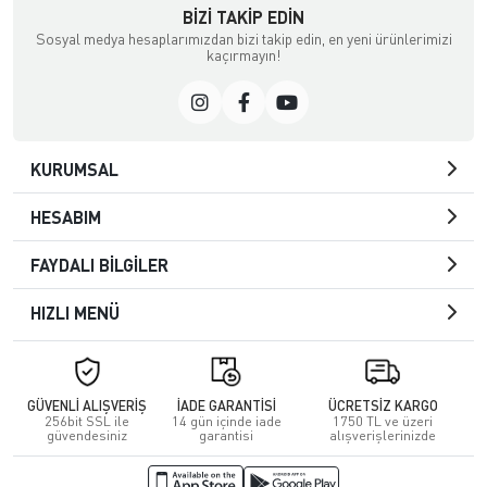
BIZI TAKIP EDIN
Sosyal medya hesaplarımızdan bizi takip edin, en yeni ürünlerimizi
kaçırmayın!
KURUMSAL
HESABIM
FAYDALI BİLGİLER
HIZLI MENÜ
GÜVENLİ ALIŞVERİŞ
İADE GARANTİSİ
ÜCRETSİZ KARGO
256bit SSL ile
14 gün içinde iade
1750 TL ve üzeri
güvendesiniz
garantisi
alışverişlerinizde