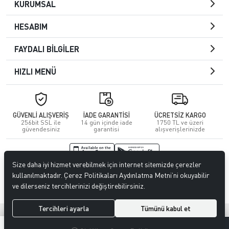
KURUMSAL
HESABIM
FAYDALI BİLGİLER
HIZLI MENÜ
GÜVENLİ ALIŞVERİŞ
İADE GARANTİSİ
ÜCRETSİZ KARGO
256bit SSL ile
14 gün içinde iade
1750 TL ve üzeri
güvendesiniz
garantisi
alışverişlerinizde
Size daha iyi hizmet verebilmek için internet sitemizde çerezler
© 2026
Kuafördepo
. Tüm hakları saklıdır.
kullanılmaktadır. Çerez Politikaları Aydınlatma Metni’ni okuyabilir
ve dilerseniz tercihlerinizi değiştirebilirsiniz.
Tercihleri ayarla
Tümünü kabul et
®
Hipotenüs
Yeni Nesil E-Ticaret Sistemleri ile Hazırlanmıştır.
0
0