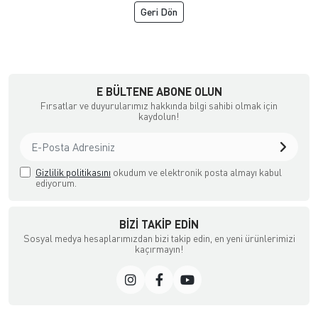
Geri Dön
a Ödemeli yada Kredi Kartı ile Satın Alabileceğiniz Güvenli Bir e-tic
E BÜLTENE ABONE OLUN
Fırsatlar ve duyurularımız hakkında bilgi sahibi olmak için
kaydolun!
Gizlilik politikasını
okudum ve elektronik posta almayı kabul
ediyorum.
BIZI TAKIP EDIN
Sosyal medya hesaplarımızdan bizi takip edin, en yeni ürünlerimizi
kaçırmayın!