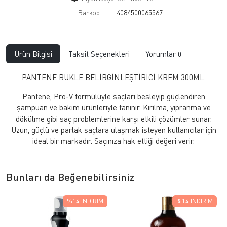
Barkod:
4084500065567
Ürün Bilgisi
Taksit Seçenekleri
Yorumlar
0
PANTENE BUKLE BELİRGİNLEŞTİRİCİ KREM 300ML.
Pantene, Pro-V formülüyle saçları besleyip güçlendiren
şampuan ve bakım ürünleriyle tanınır. Kırılma, yıpranma ve
dökülme gibi saç problemlerine karşı etkili çözümler sunar.
Uzun, güçlü ve parlak saçlara ulaşmak isteyen kullanıcılar için
ideal bir markadır. Saçınıza hak ettiği değeri verir.
Bunları da Beğenebilirsiniz
%14
İNDIRIM
%14
İNDIRIM