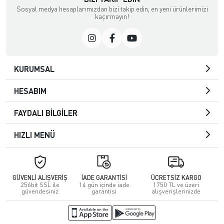
Sosyal medya hesaplarımızdan bizi takip edin, en yeni ürünlerimizi
kaçırmayın!
KURUMSAL
HESABIM
FAYDALI BİLGİLER
HIZLI MENÜ
GÜVENLİ ALIŞVERİŞ
İADE GARANTİSİ
ÜCRETSİZ KARGO
256bit SSL ile
14 gün içinde iade
1750 TL ve üzeri
güvendesiniz
garantisi
alışverişlerinizde