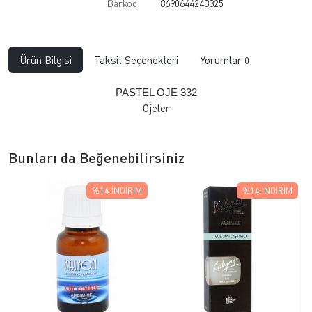
Barkod:
8690644243325
Ürün Bilgisi
Taksit Seçenekleri
Yorumlar
0
PASTEL OJE 332
Ojeler
Bunları da Beğenebilirsiniz
%14
İNDIRIM
%14
İNDIRIM