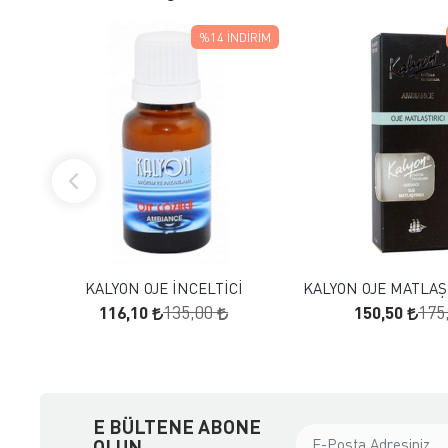
%14
İNDIRIM
FAVORILERE EKLE
FAVORILERE
SEPETE EKLE
SEPETE E
KALYON OJE İNCELTİCİ
KALYON OJE MATLAŞT
116,10
150,50
135,00
175
E BÜLTENE ABONE
OLUN