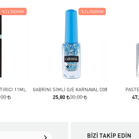
%14
İNDIRIM
%14
İNDIRIM
 EKLE
FAVORILERE EKLE
KLE
SEPETE EKLE
IRICI 11ML.
GABRİNİ SİMLİ OJE KARNAVAL C08
PASTE
25,80
47
,00
30,00
BIZI TAKIP EDIN