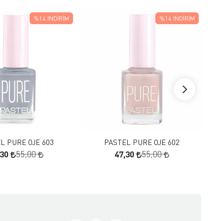
%14
İNDIRIM
%14
İNDIRIM
FAVORILERE EKLE
FAVORILERE EKLE
SEPETE EKLE
SEPETE EKLE
L PURE OJE 603
PASTEL PURE OJE 602
,30
47,30
55,00
55,00