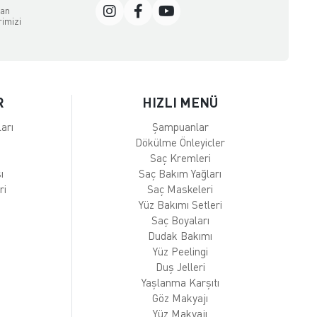
dan
rimizi
R
HIZLI MENÜ
arı
Şampuanlar
Dökülme Önleyicler
Saç Kremleri
ı
Saç Bakım Yağları
ri
Saç Maskeleri
Yüz Bakımı Setleri
Saç Boyaları
Dudak Bakımı
Yüz Peelingi
Duş Jelleri
Yaşlanma Karşıtı
Göz Makyajı
Yüz Makyajı