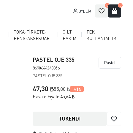
0
0
ÜYELIK
TOKA-FİRKETE-
CİLT
TEK
PENS-AKSESUAR
BAKIM
KULLANIMLIK
PASTEL OJE 335
Pastel
8690644243356
PASTEL OJE 335
47,30
55,00
14
%
Havale Fiyatı:
45,64
TÜKENDİ