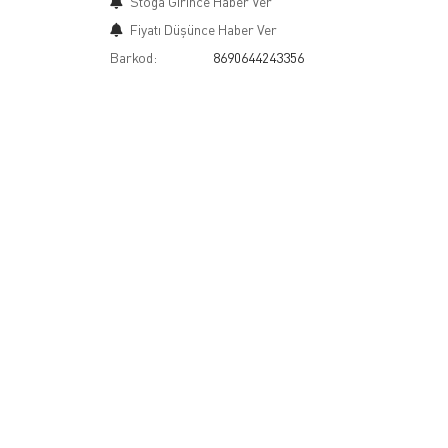
Stoğa Girince Haber Ver
Fiyatı Düşünce Haber Ver
Barkod:
8690644243356