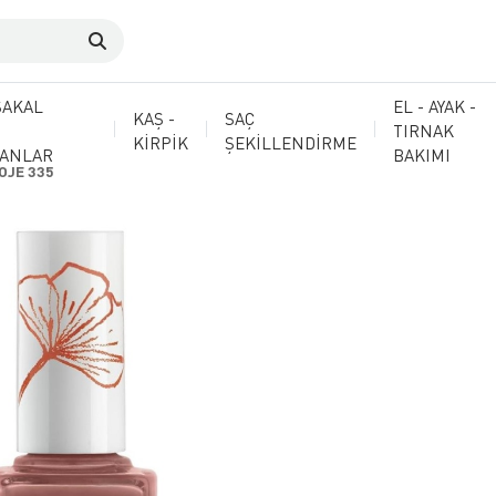
SAKAL
EL - AYAK -
KAŞ -
SAÇ
TIRNAK
KİRPİK
ŞEKİLLENDİRME
MANLAR
BAKIMI
OJE 335