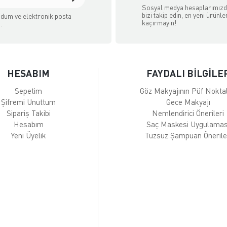
Sosyal medya hesaplarımız
bizi takip edin, en yeni ürünle
dum ve elektronik posta
kaçırmayın!
.
HESABIM
FAYDALI BİLGİLE
Sepetim
Göz Makyajının Püf Noktal
Şifremi Unuttum
Gece Makyajı
Sipariş Takibi
Nemlendirici Önerileri
Hesabım
Saç Maskesi Uygulamas
Yeni Üyelik
Tuzsuz Şampuan Önerile