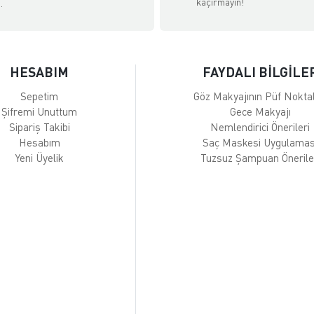
kaçırmayın!
.
HESABIM
FAYDALI BİLGİLE
Sepetim
Göz Makyajının Püf Noktal
Şifremi Unuttum
Gece Makyajı
Sipariş Takibi
Nemlendirici Önerileri
Hesabım
Saç Maskesi Uygulamas
Yeni Üyelik
Tuzsuz Şampuan Önerile