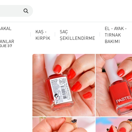
SAKAL
EL - AYAK -
KAŞ -
SAÇ
TIRNAK
KİRPİK
ŞEKİLLENDİRME
MANLAR
BAKIMI
OJE 37