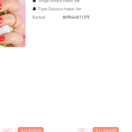
Stoğa Girince Haber Ver
Fiyatı Düşünce Haber Ver
Barkod:
8690644011375
%14
İNDIRIM
%14
İNDIRIM