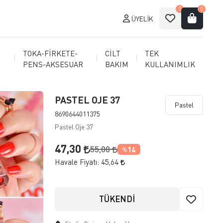
0
0
ÜYELIK
TOKA-FİRKETE-
CİLT
TEK
PENS-AKSESUAR
BAKIM
KULLANIMLIK
PASTEL OJE 37
Pastel
8690644011375
Pastel Oje 37
47,30
55,00
14
%
Havale Fiyatı:
45,64
TÜKENDİ