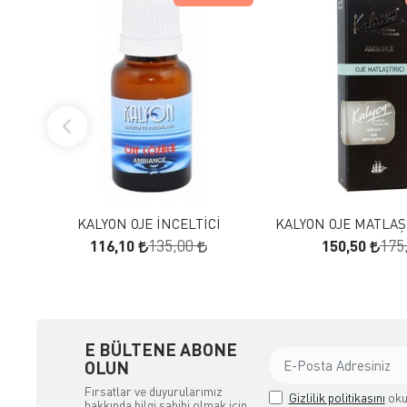
FAVORILERE EKLE
FAVORILERE
SEPETE EKLE
SEPETE E
KALYON OJE İNCELTİCİ
KALYON OJE MATLAŞT
116,10
150,50
135,00
175
E BÜLTENE ABONE
OLUN
Fırsatlar ve duyurularımız
Gizlilik politikasını
oku
hakkında bilgi sahibi olmak için