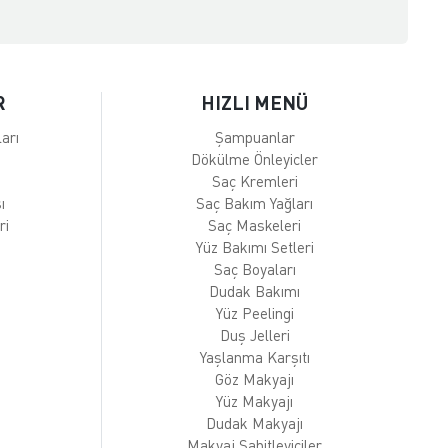
R
HIZLI MENÜ
arı
Şampuanlar
Dökülme Önleyicler
Saç Kremleri
ı
Saç Bakım Yağları
ri
Saç Maskeleri
Yüz Bakımı Setleri
Saç Boyaları
Dudak Bakımı
Yüz Peelingi
Duş Jelleri
Yaşlanma Karşıtı
Göz Makyajı
Yüz Makyajı
Dudak Makyajı
Makyaj Sabitleyiciler