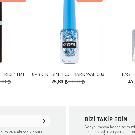
 EKLE
FAVORILERE EKLE
KLE
SEPETE EKLE
IRICI 11ML.
GABRİNİ SİMLİ OJE KARNAVAL C08
PASTE
25,80
47
,00
30,00
BIZI TAKIP EDIN
Sosyal medya hesaplarımız
bizi takip edin, en yeni ürünle
dum ve elektronik posta