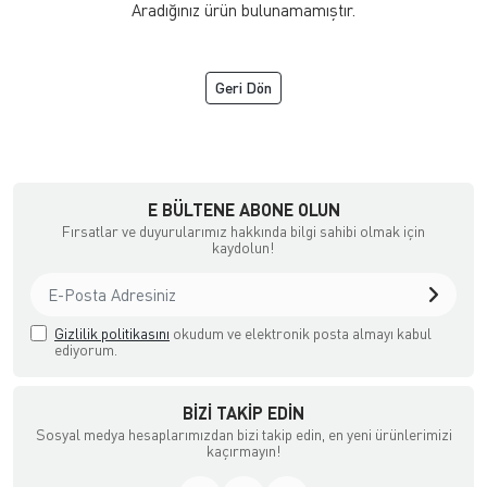
Aradığınız ürün bulunamamıştır.
Geri Dön
a Ödemeli yada Kredi Kartı ile Satın Alabileceğiniz Güvenli Bir e-tic
E BÜLTENE ABONE OLUN
Fırsatlar ve duyurularımız hakkında bilgi sahibi olmak için
kaydolun!
Gizlilik politikasını
okudum ve elektronik posta almayı kabul
ediyorum.
BIZI TAKIP EDIN
Sosyal medya hesaplarımızdan bizi takip edin, en yeni ürünlerimizi
kaçırmayın!