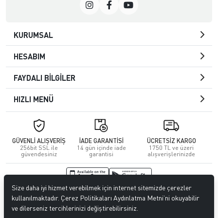
KURUMSAL
HESABIM
FAYDALI BİLGİLER
HIZLI MENÜ
GÜVENLİ ALIŞVERİŞ
İADE GARANTİSİ
ÜCRETSİZ KARGO
256bit SSL ile
14 gün içinde iade
1750 TL ve üzeri
güvendesiniz
garantisi
alışverişlerinizde
Size daha iyi hizmet verebilmek için internet sitemizde çerezler
© 2026
Kuafördepo
. Tüm hakları saklıdır.
kullanılmaktadır. Çerez Politikaları Aydınlatma Metni’ni okuyabilir
ve dilerseniz tercihlerinizi değiştirebilirsiniz.