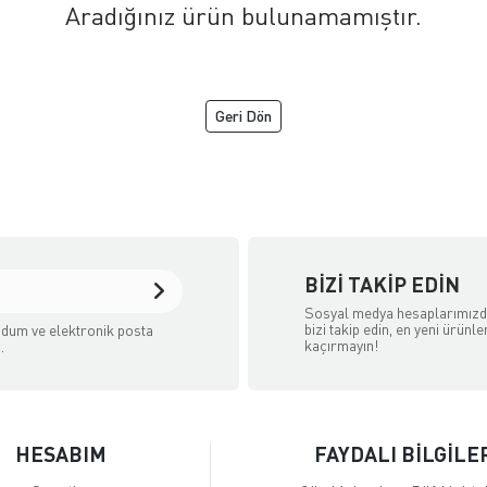
Aradığınız ürün bulunamamıştır.
Geri Dön
aret Sitesidir.
BIZI TAKIP EDIN
Sosyal medya hesaplarımız
bizi takip edin, en yeni ürünle
dum ve elektronik posta
kaçırmayın!
.
HESABIM
FAYDALI BİLGİLE