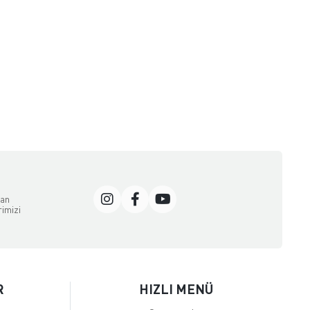
dan
rimizi
R
HIZLI MENÜ