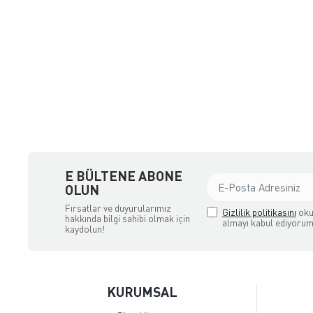
a Ödemeli yada Kredi Kartı ile Satın Alabileceğiniz Güvenli Bir e-tic
E BÜLTENE ABONE
OLUN
Fırsatlar ve duyurularımız
Gizlilik politikasını
oku
hakkında bilgi sahibi olmak için
almayı kabul ediyorum
kaydolun!
KURUMSAL