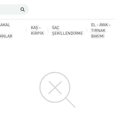
SAKAL
EL - AYAK -
KAŞ -
SAÇ
TIRNAK
KİRPİK
ŞEKİLLENDİRME
MANLAR
BAKIMI