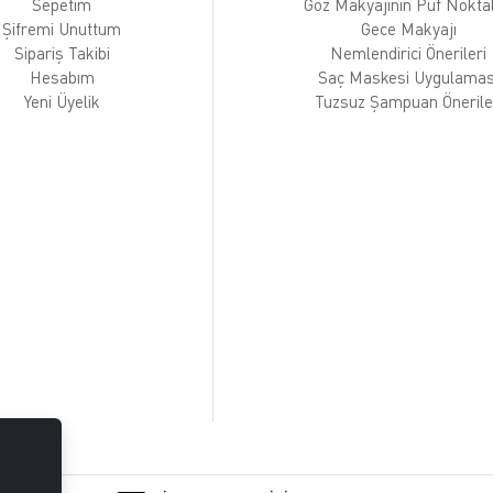
Sepetim
Göz Makyajının Püf Noktal
Şifremi Unuttum
Gece Makyajı
Sipariş Takibi
Nemlendirici Önerileri
Hesabım
Saç Maskesi Uygulamas
Yeni Üyelik
Tuzsuz Şampuan Önerile