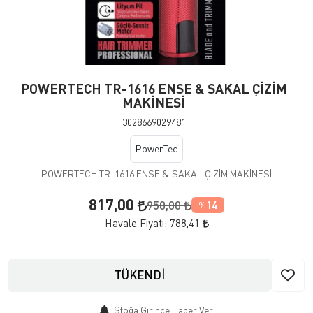
POWERTECH TR-1616 ENSE & SAKAL ÇİZİM
MAKİNESİ
3028669029481
PowerTec
POWERTECH TR-1616 ENSE & SAKAL ÇİZİM MAKİNESİ
817,00
950,00
14
%
Havale Fiyatı:
788,41
TÜKENDİ
Stoğa Girince Haber Ver