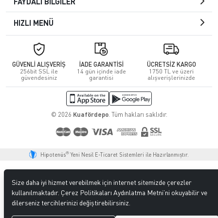
FAYDALI BİLGİLER
HIZLI MENÜ
GÜVENLİ ALIŞVERİŞ
İADE GARANTİSİ
ÜCRETSİZ KARGO
256bit SSL ile
14 gün içinde iade
1750 TL ve üzeri
güvendesiniz
garantisi
alışverişlerinizde
© 2026
Kuafördepo
. Tüm hakları saklıdır.
®
Hipotenüs
Yeni Nesil E-Ticaret Sistemleri ile Hazırlanmıştır.
Size daha iyi hizmet verebilmek için internet sitemizde çerezler
kullanılmaktadır. Çerez Politikaları Aydınlatma Metni’ni okuyabilir ve
dilerseniz tercihlerinizi değiştirebilirsiniz.