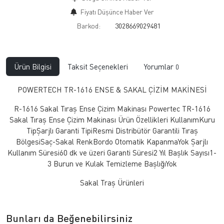
Fiyatı Düşünce Haber Ver
Barkod:
3028669029481
Ürün Bilgisi
Taksit Seçenekleri
Yorumlar
0
POWERTECH TR-1616 ENSE & SAKAL ÇİZİM MAKİNESİ
R-1616 Sakal Tıraş Ense Çizim Makinası Powertec TR-1616
Sakal Tıraş Ense Çizim Makinası Ürün Özellikleri KullanımKuru
TipŞarjlı Garanti TipiResmi Distribütör Garantili Tıraş
BölgesiSaç-Sakal RenkBordo Otomatik KapanmaYok Şarjlı
Kullanım Süresi60 dk ve üzeri Garanti Süresi2 Yıl Başlık Sayısı1-
3 Burun ve Kulak Temizleme BaşlığıYok
Sakal Traş Ürünleri
Bunları da Beğenebilirsiniz