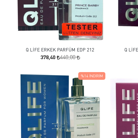
FAVORILERE EKLE
SEPETE EKLE
Q LİFE ERKEK PARFÜM EDP 212
Q LİF
378,40
440,00
%14
İNDIRIM