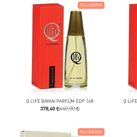
%14
İNDIRIM
FAVORILERE EKLE
SEPETE EKLE
Q LİFE BAYAN PARFÜM EDP 168
Q LİF
378,40
440,00
%14
İNDIRIM