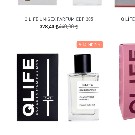
SEPETE EKLE
Q LİFE UNISEX PARFÜM EDP 305
Q LİF
378,40
440,00
%14
İNDIRIM
FAVORILERE EKLE
SEPETE EKLE