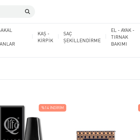
SAKAL
EL - AYAK -
KAŞ -
SAÇ
TIRNAK
KİRPİK
ŞEKİLLENDİRME
MANLAR
BAKIMI
%14
İNDIRIM