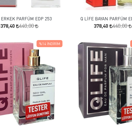
SEPETE EKLE
SEPETE EKLE
E ERKEK PARFÜM EDP 253
Q LİFE BAYAN PARFÜM E
378,40
378,40
440,00
440,00
%14
İNDIRIM
FAVORILERE EKLE
FAVORILERE EKLE
SEPETE EKLE
SEPETE EKLE