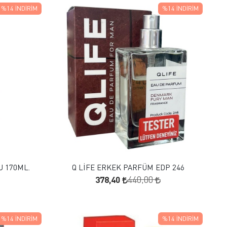
%14
İNDIRIM
%14
İNDIRIM
FAVORILERE EKLE
SEPETE EKLE
U 170ML.
Q LİFE ERKEK PARFÜM EDP 246
378,40
440,00
%14
İNDIRIM
%14
İNDIRIM