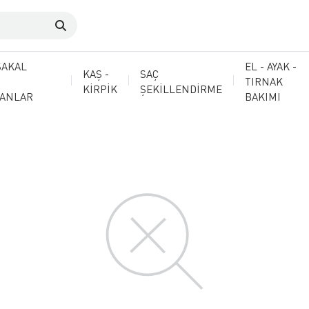
SAKAL
EL - AYAK -
KAŞ -
SAÇ
TIRNAK
KİRPİK
ŞEKİLLENDİRME
MANLAR
BAKIMI