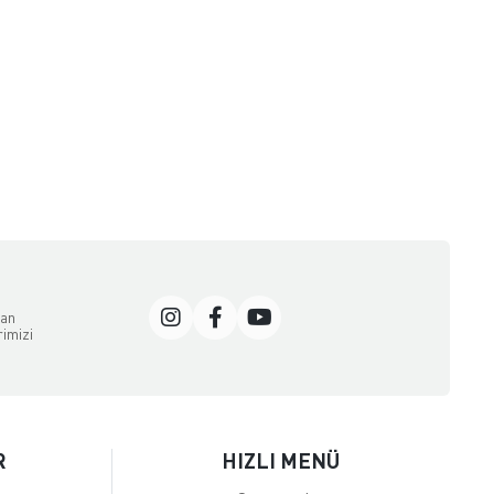
dan
rimizi
R
HIZLI MENÜ