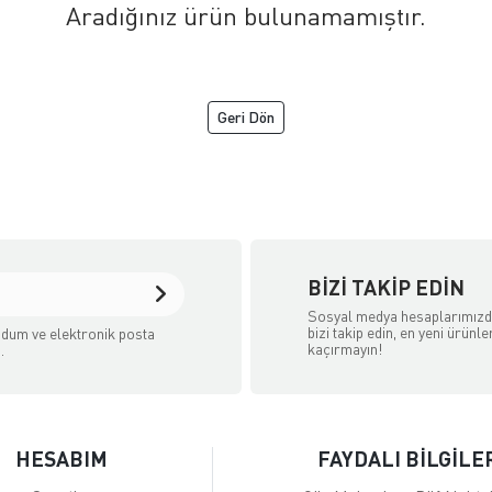
Aradığınız ürün bulunamamıştır.
Geri Dön
aret Sitesidir.
BIZI TAKIP EDIN
Sosyal medya hesaplarımız
bizi takip edin, en yeni ürünle
dum ve elektronik posta
kaçırmayın!
.
HESABIM
FAYDALI BİLGİLE