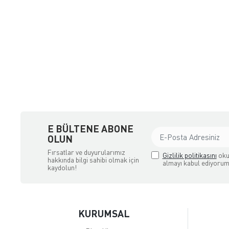
a Ödemeli yada Kredi Kartı ile Satın Alabileceğiniz Güvenli Bir e-tic
E BÜLTENE ABONE
OLUN
Fırsatlar ve duyurularımız
Gizlilik politikasını
oku
hakkında bilgi sahibi olmak için
almayı kabul ediyorum
kaydolun!
KURUMSAL