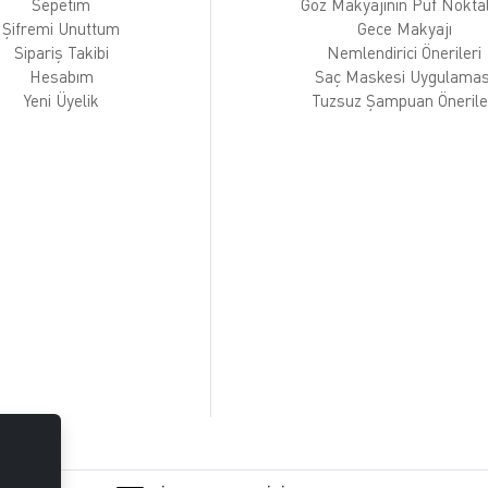
Sepetim
Göz Makyajının Püf Noktal
Şifremi Unuttum
Gece Makyajı
Sipariş Takibi
Nemlendirici Önerileri
Hesabım
Saç Maskesi Uygulamas
Yeni Üyelik
Tuzsuz Şampuan Önerile