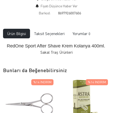
Fiyatı Düşünce Haber Ver
Barkod:
8697926007606
Ürün Bilgisi
Taksit Seçenekleri
Yorumlar
0
RedOne Sport After Shave Krem Kolanya 400ml.
Sakal Traş Ürünleri
Bunları da Beğenebilirsiniz
%14
İNDIRIM
%14
İNDIRIM