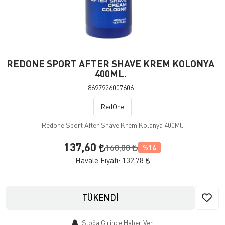
REDONE SPORT AFTER SHAVE KREM KOLONYA
400ML.
8697926007606
RedOne
Redone Sport After Shave Krem Kolanya 400Ml.
137,60
160,00
14
%
Havale Fiyatı:
132,78
TÜKENDİ
Stoğa Girince Haber Ver