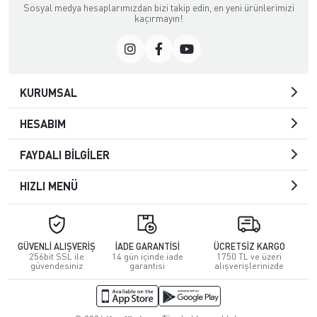
Sosyal medya hesaplarımızdan bizi takip edin, en yeni ürünlerimizi
kaçırmayın!
KURUMSAL
HESABIM
FAYDALI BİLGİLER
HIZLI MENÜ
GÜVENLİ ALIŞVERİŞ
İADE GARANTİSİ
ÜCRETSİZ KARGO
256bit SSL ile
14 gün içinde iade
1750 TL ve üzeri
güvendesiniz
garantisi
alışverişlerinizde