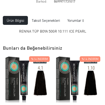
Barkod:
8699971731017
Ürün Bilgisi
Taksit Seçenekleri
Yorumlar
0
RENNA TÜP BOYA 50GR 10.111 ICE PEARL
Bunları da Beğenebilirsiniz
%14
İNDIRIM
%14
İNDIRIM