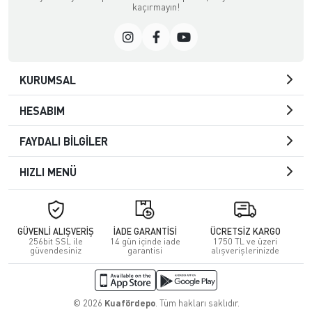
kaçırmayın!
KURUMSAL
HESABIM
FAYDALI BİLGİLER
HIZLI MENÜ
GÜVENLİ ALIŞVERİŞ
İADE GARANTİSİ
ÜCRETSİZ KARGO
256bit SSL ile
14 gün içinde iade
1750 TL ve üzeri
güvendesiniz
garantisi
alışverişlerinizde
© 2026
Kuafördepo
. Tüm hakları saklıdır.