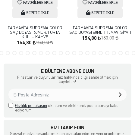
FAVORILERE EKLE
FAVORILERE EKLE
SEPETE EKLE
SEPETE EKLE
FARMAVİTA SUPREMA COLOR
FARMAVİTA SUPREMA COLOR
SAÇ BOYASI 60ML 4.1 ORTA
SAÇ BOYASI 60ML 1.10MAVİ SİYAH
KÜLLÜ KAHVE
180,00
154,80
180,00
154,80
E BÜLTENE ABONE OLUN
Fırsatlar ve duyurularımız hakkında bilgi sahibi olmak için
kaydolun!
Gizlilik politikasını
okudum ve elektronik posta almayı kabul
ediyorum.
BIZI TAKIP EDIN
Sosyal medya hesaplarımızdan bizi takip edin, en yeni ürünlerimizi