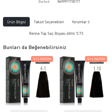
Barkod:
8699971730171
Ürün Bilgisi
Taksit Seçenekleri
Yorumlar
0
Renna Tüp Saç Boyası 60ml. 5.73
Bunları da Beğenebilirsiniz
%14
İNDIRIM
%14
İNDIRIM