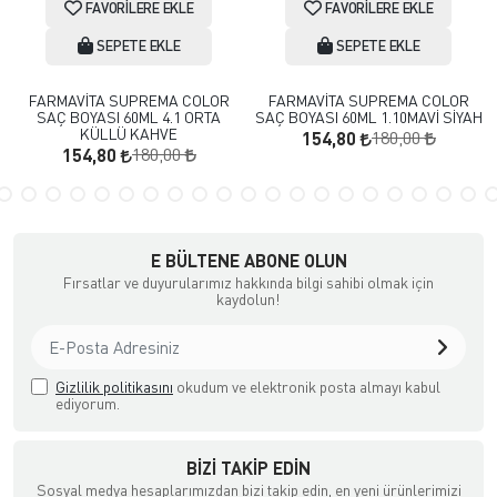
FAVORILERE EKLE
FAVORILERE EKLE
SEPETE EKLE
SEPETE EKLE
FARMAVİTA SUPREMA COLOR
FARMAVİTA SUPREMA COLOR
SAÇ BOYASI 60ML 4.1 ORTA
SAÇ BOYASI 60ML 1.10MAVİ SİYAH
KÜLLÜ KAHVE
180,00
154,80
180,00
154,80
E BÜLTENE ABONE OLUN
Fırsatlar ve duyurularımız hakkında bilgi sahibi olmak için
kaydolun!
Gizlilik politikasını
okudum ve elektronik posta almayı kabul
ediyorum.
BIZI TAKIP EDIN
Sosyal medya hesaplarımızdan bizi takip edin, en yeni ürünlerimizi