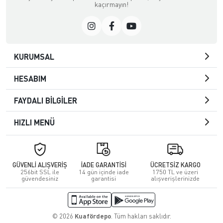
kaçırmayın!
KURUMSAL
HESABIM
FAYDALI BİLGİLER
HIZLI MENÜ
GÜVENLİ ALIŞVERİŞ
İADE GARANTİSİ
ÜCRETSİZ KARGO
256bit SSL ile
14 gün içinde iade
1750 TL ve üzeri
güvendesiniz
garantisi
alışverişlerinizde
© 2026
Kuafördepo
. Tüm hakları saklıdır.