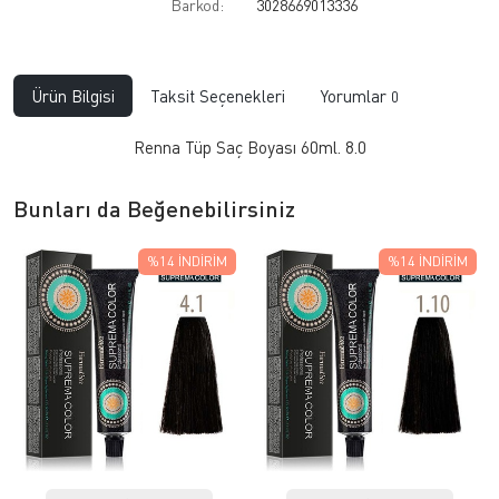
Barkod:
3028669013336
Ürün Bilgisi
Taksit Seçenekleri
Yorumlar
0
Renna Tüp Saç Boyası 60ml. 8.0
Bunları da Beğenebilirsiniz
%14
İNDIRIM
%14
İNDIRIM