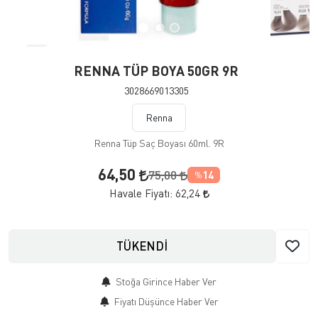
RENNA TÜP BOYA 50GR 9R
3028669013305
Renna
Renna Tüp Saç Boyası 60ml. 9R
64,50
75,00
14
%
Havale Fiyatı:
62,24
TÜKENDİ
Stoğa Girince Haber Ver
Fiyatı Düşünce Haber Ver