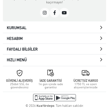
kaçırmayın!
KURUMSAL
HESABIM
FAYDALI BİLGİLER
HIZLI MENÜ
GÜVENLİ ALIŞVERİŞ
İADE GARANTİSİ
ÜCRETSİZ KARGO
256bit SSL ile
14 gün içinde iade
1750 TL ve üzeri
güvendesiniz
garantisi
alışverişlerinizde
© 2026
Kuafördepo
. Tüm hakları saklıdır.