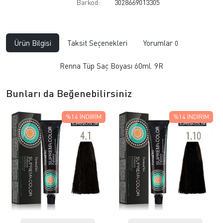
Barkod:
3028669013305
Ürün Bilgisi
Taksit Seçenekleri
Yorumlar
0
Renna Tüp Saç Boyası 60ml. 9R
Bunları da Beğenebilirsiniz
%14
İNDIRIM
%14
İNDIRIM