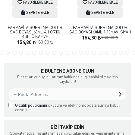
FAVORILERE EKLE
FAVORILERE EKLE
SEPETE EKLE
SEPETE EKLE
FARMAVİTA SUPREMA COLOR
FARMAVİTA SUPREMA COLOR
SAÇ BOYASI 60ML 4.1 ORTA
SAÇ BOYASI 60ML 1.10MAVİ SİYAH
KÜLLÜ KAHVE
180,00
154,80
180,00
154,80
E BÜLTENE ABONE OLUN
Fırsatlar ve duyurularımız hakkında bilgi sahibi olmak için
kaydolun!
Gizlilik politikasını
okudum ve elektronik posta almayı kabul
ediyorum.
BIZI TAKIP EDIN
Sosyal medya hesaplarımızdan bizi takip edin, en yeni ürünlerimizi