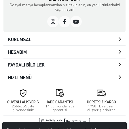
Sosyal medya hesaplarımızdan bizi takip edin, en yeni ürünlerimizi
kaçırmayın!
KURUMSAL
HESABIM
FAYDALI BİLGİLER
HIZLI MENÜ
GÜVENLİ ALIŞVERİŞ
İADE GARANTİSİ
ÜCRETSİZ KARGO
256bit SSL ile
14 gün içinde iade
1750 TL ve üzeri
güvendesiniz
garantisi
alışverişlerinizde