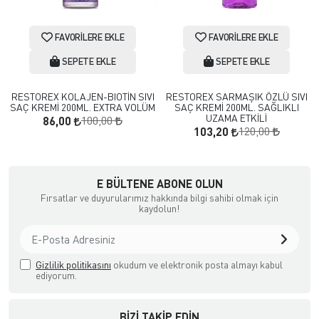
FAVORILERE EKLE
FAVORILERE EKLE
SEPETE EKLE
SEPETE EKLE
RESTOREX KOLAJEN-BIOTİN SIVI
RESTOREX SARMAŞIK ÖZLÜ SIVI
SAÇ KREMİ 200ML. EXTRA VOLÜM
SAÇ KREMİ 200ML. SAĞLIKLI
UZAMA ETKİLİ
100,00
86,00
120,00
103,20
a Ödemeli yada Kredi Kartı ile Satın Alabileceğiniz Güvenli Bir e-tic
E BÜLTENE ABONE OLUN
Fırsatlar ve duyurularımız hakkında bilgi sahibi olmak için
kaydolun!
Gizlilik politikasını
okudum ve elektronik posta almayı kabul
ediyorum.
BIZI TAKIP EDIN