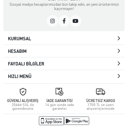
Sosyal medya hesaplarımızdan bizi takip edin, en yeni ürünlerimizi
kaçırmayın!
KURUMSAL
HESABIM
FAYDALI BİLGİLER
HIZLI MENÜ
GÜVENLİ ALIŞVERİŞ
İADE GARANTİSİ
ÜCRETSİZ KARGO
256bit SSL ile
14 gün içinde iade
1750 TL ve üzeri
güvendesiniz
garantisi
alışverişlerinizde