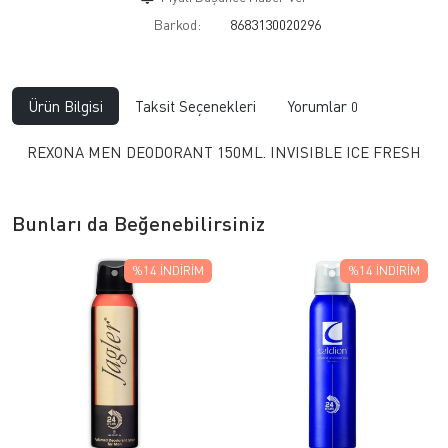
Barkod:
8683130020296
Ürün Bilgisi
Taksit Seçenekleri
Yorumlar
0
REXONA MEN DEODORANT 150ML. INVISIBLE ICE FRESH
Bunları da Beğenebilirsiniz
%14
İNDIRIM
%14
İNDIRIM