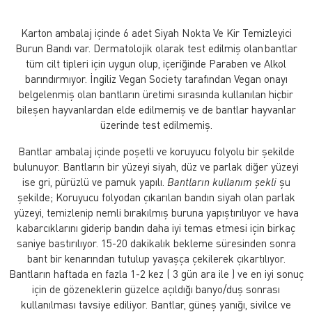
Karton ambalaj içinde 6 adet Siyah Nokta Ve Kir Temizleyici
Burun Bandı var. Dermatolojik olarak test edilmiş olan bantlar
tüm cilt tipleri için uygun olup, içeriğinde Paraben ve Alkol
barındırmıyor. İngiliz Vegan Society tarafından Vegan onayı
belgelenmiş olan bantların üretimi sırasında kullanılan hiçbir
bileşen hayvanlardan elde edilmemiş ve de bantlar hayvanlar
üzerinde test edilmemiş.
Bantlar ambalaj içinde poşetli ve koruyucu folyolu bir şekilde
bulunuyor. Bantların bir yüzeyi siyah, düz ve parlak diğer yüzeyi
ise gri, pürüzlü ve pamuk yapılı.
Bantların kullanım şekli
şu
şekilde; Koruyucu folyodan çıkarılan bandın siyah olan parlak
yüzeyi, temizlenip nemli bırakılmış buruna yapıştırılıyor ve hava
kabarcıklarını giderip bandın daha iyi temas etmesi için birkaç
saniye bastırılıyor. 15-20 dakikalık bekleme süresinden sonra
bant bir kenarından tutulup yavaşça çekilerek çıkartılıyor.
Bantların haftada en fazla 1-2 kez ( 3 gün ara ile ) ve en iyi sonuç
için de gözeneklerin güzelce açıldığı banyo/duş sonrası
kullanılması tavsiye ediliyor. Bantlar, güneş yanığı, sivilce ve