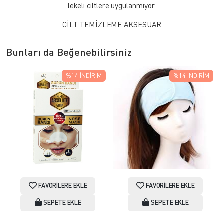
lekeli ciltlere uygulanmıyor.
CİLT TEMİZLEME AKSESUAR
Bunları da Beğenebilirsiniz
%14
İNDIRIM
%14
İNDIRIM
FAVORILERE EKLE
FAVORILERE EKLE
SEPETE EKLE
SEPETE EKLE