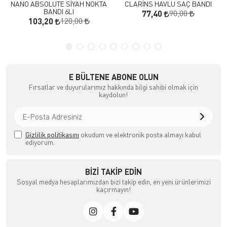
NANO ABSOLUTE SİYAH NOKTA
CLARİNS HAVLU SAÇ BANDI
BANDI 6LI
90,00
77,40
120,00
103,20
E BÜLTENE ABONE OLUN
Fırsatlar ve duyurularımız hakkında bilgi sahibi olmak için
kaydolun!
Gizlilik politikasını
okudum ve elektronik posta almayı kabul
ediyorum.
BIZI TAKIP EDIN
Sosyal medya hesaplarımızdan bizi takip edin, en yeni ürünlerimizi
kaçırmayın!