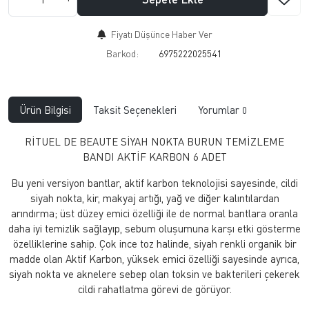
Fiyatı Düşünce Haber Ver
Barkod:
6975222025541
Ürün Bilgisi
Taksit Seçenekleri
Yorumlar
0
RİTUEL DE BEAUTE SİYAH NOKTA BURUN TEMİZLEME
BANDI AKTİF KARBON 6 ADET
Bu yeni versiyon bantlar, aktif karbon teknolojisi sayesinde, cildi
siyah nokta, kir, makyaj artığı, yağ ve diğer kalıntılardan
arındırma; üst düzey emici özelliği ile de normal bantlara oranla
daha iyi temizlik sağlayıp, sebum oluşumuna karşı etki gösterme
özelliklerine sahip. Çok ince toz halinde, siyah renkli organik bir
madde olan Aktif Karbon, yüksek emici özelliği sayesinde ayrıca,
siyah nokta ve aknelere sebep olan toksin ve bakterileri çekerek
cildi rahatlatma görevi de görüyor.