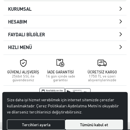
KURUMSAL
HESABIM
FAYDALI BİLGİLER
HIZLI MENÜ
GÜVENLİ ALIŞVERİŞ
İADE GARANTİSİ
ÜCRETSİZ KARGO
256bit SSL ile
14 gün içinde iade
1750 TL ve üzeri
güvendesiniz
garantisi
alışverişlerinizde
Size daha iyi hizmet verebilmek için internet sitemizde çerezler
© 2026
Kuafördepo
. Tüm hakları saklıdır.
kullanılmaktadır. Çerez Politikaları Aydınlatma Metni’ni okuyabilir
ve dilerseniz tercihlerinizi değiştirebilirsiniz.
Tercihleri ayarla
Tümünü kabul et
®
Hipotenüs
Yeni Nesil E-Ticaret Sistemleri ile Hazırlanmıştır.