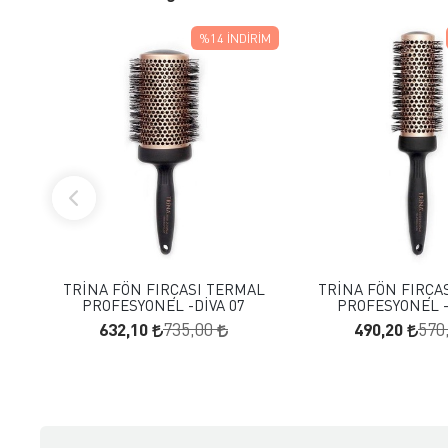
%14
İNDIRIM
FAVORILERE EKLE
FAVORILERE
SEPETE EKLE
SEPETE E
TRİNA FÖN FIRÇASI TERMAL
TRİNA FÖN FIRÇA
PROFESYONEL -DİVA 07
PROFESYONEL -
632,10
490,20
735,00
570