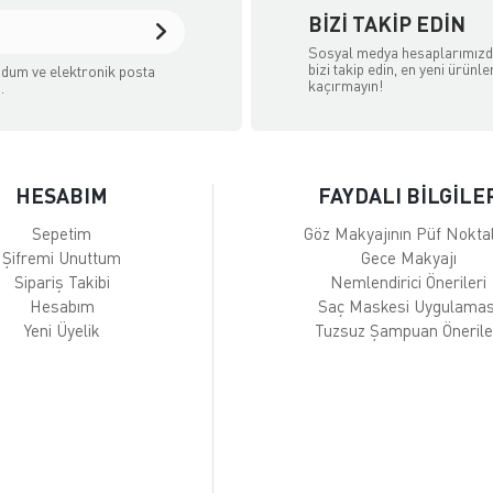
BIZI TAKIP EDIN
Sosyal medya hesaplarımız
bizi takip edin, en yeni ürünle
dum ve elektronik posta
kaçırmayın!
.
HESABIM
FAYDALI BİLGİLE
Sepetim
Göz Makyajının Püf Noktal
Şifremi Unuttum
Gece Makyajı
Sipariş Takibi
Nemlendirici Önerileri
Hesabım
Saç Maskesi Uygulamas
Yeni Üyelik
Tuzsuz Şampuan Önerile