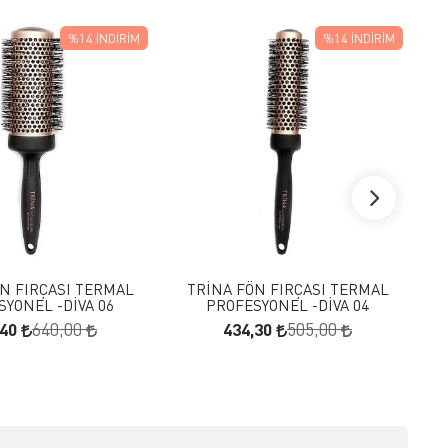
%14
İNDIRIM
%14
İNDIRIM
FAVORILERE EKLE
FAVORILERE EKLE
SEPETE EKLE
SEPETE EKLE
N FIRÇASI TERMAL
TRİNA FÖN FIRÇASI TERMAL
SYONEL -DİVA 06
PROFESYONEL -DİVA 04
,40
434,30
640,00
505,00