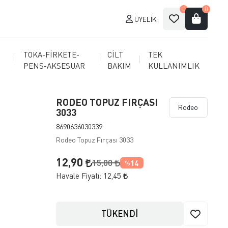
0
0
ÜYELIK
TOKA-FİRKETE-
CİLT
TEK
PENS-AKSESUAR
BAKIM
KULLANIMLIK
RODEO TOPUZ FIRÇASI
Rodeo
3033
8690636030339
Rodeo Topuz Fırçası 3033
12,90
15,00
14
%
Havale Fiyatı:
12,45
TÜKENDİ