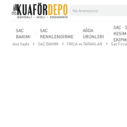
SAÇ - 
SAÇ
SAÇ
AĞDA
KESİM
BAKIMI
RENKLENDİRME
ÜRÜNLERİ
EKİP
Ana Sayfa
SAÇ BAKIMI
FIRÇA ve TARAKLAR
Saç Fırça