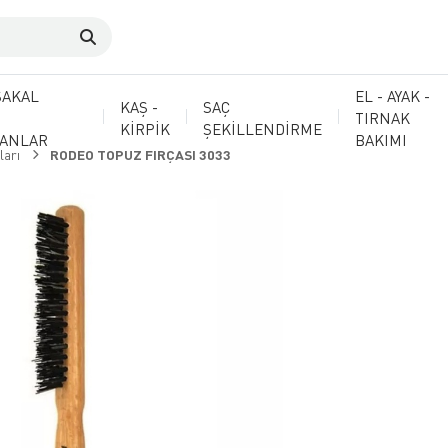
SAKAL
EL - AYAK -
KAŞ -
SAÇ
TIRNAK
KİRPİK
ŞEKİLLENDİRME
MANLAR
BAKIMI
ları
RODEO TOPUZ FIRÇASI 3033