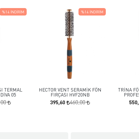
%14
İNDIRIM
%14
İNDIRIM
 EKLE
FAVORILERE EKLE
KLE
SEPETE EKLE
SI TERMAL
HECTOR VENT SERAMİK FÖN
TRİNA FÖ
DİVA 05
FIRÇASI HVF20NB
PROFE
395,60
550
,00
460,00