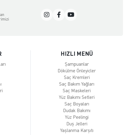
dan
rimizi
R
HIZLI MENÜ
arı
Şampuanlar
Dökülme Önleyicler
Saç Kremleri
ı
Saç Bakım Yağları
ri
Saç Maskeleri
Yüz Bakımı Setleri
Saç Boyaları
Dudak Bakımı
Yüz Peelingi
Duş Jelleri
Yaşlanma Karşıtı