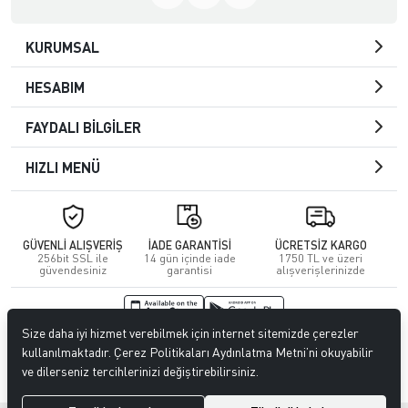
KURUMSAL
HESABIM
FAYDALI BİLGİLER
HIZLI MENÜ
GÜVENLİ ALIŞVERİŞ
İADE GARANTİSİ
ÜCRETSİZ KARGO
256bit SSL ile
14 gün içinde iade
1750 TL ve üzeri
güvendesiniz
garantisi
alışverişlerinizde
Size daha iyi hizmet verebilmek için internet sitemizde çerezler
© 2026
Kuafördepo
. Tüm hakları saklıdır.
kullanılmaktadır. Çerez Politikaları Aydınlatma Metni’ni okuyabilir
ve dilerseniz tercihlerinizi değiştirebilirsiniz.