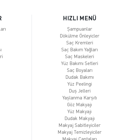
R
HIZLI MENÜ
arı
Şampuanlar
Dökülme Önleyicler
Saç Kremleri
ı
Saç Bakım Yağları
ri
Saç Maskeleri
Yüz Bakımı Setleri
Saç Boyaları
Dudak Bakımı
Yüz Peelingi
Duş Jelleri
Yaşlanma Karşıtı
Göz Makyajı
Yüz Makyajı
Dudak Makyajı
Makyaj Sabitleyiciler
Makyaj Temizleyiciler
Makyaj Çantaları