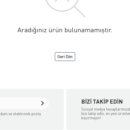
Aradığınız ürün bulunamamıştır.
Geri Dön
aret Sitesidir.
BIZI TAKIP EDIN
Sosyal medya hesaplarımız
bizi takip edin, en yeni ürünle
dum ve elektronik posta
kaçırmayın!
.