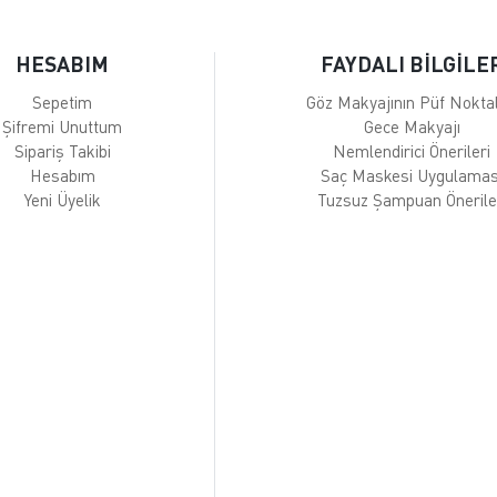
HESABIM
FAYDALI BİLGİLE
Sepetim
Göz Makyajının Püf Noktal
Şifremi Unuttum
Gece Makyajı
Sipariş Takibi
Nemlendirici Önerileri
Hesabım
Saç Maskesi Uygulamas
Yeni Üyelik
Tuzsuz Şampuan Önerile