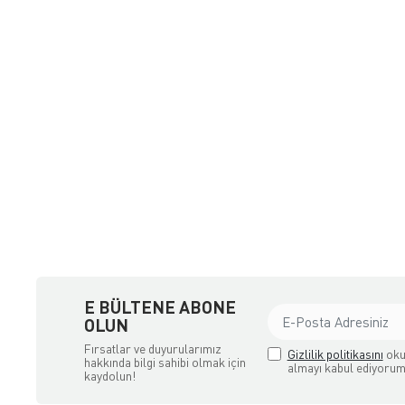
a Ödemeli yada Kredi Kartı ile Satın Alabileceğiniz Güvenli Bir e-tic
E BÜLTENE ABONE
OLUN
Fırsatlar ve duyurularımız
Gizlilik politikasını
oku
hakkında bilgi sahibi olmak için
almayı kabul ediyorum
kaydolun!