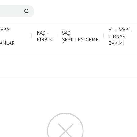
SAKAL
EL - AYAK -
KAŞ -
SAÇ
TIRNAK
KİRPİK
ŞEKİLLENDİRME
MANLAR
BAKIMI